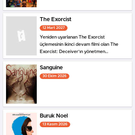
The Exorcist
12 Mart 2027
Yeniden uyarlanan The Exorcist
üçlemesinin ikinci devam filmi olan The
Exorcist: Deceiver’ın yönetmen
koltuğunda ilk film olan The Exorcist:
Believer’ın da yönetmenliğini üstlenen
Sanguine
David Gordon Green oturuyor. İlk filmde
30 Ekim 2026
karısının ölümünden sonra kızını tek başına
büyüten ve şeytanın en kötüsüyle
yüzleşmek zorunda ...
Buruk Noel
13 Kasım 2026