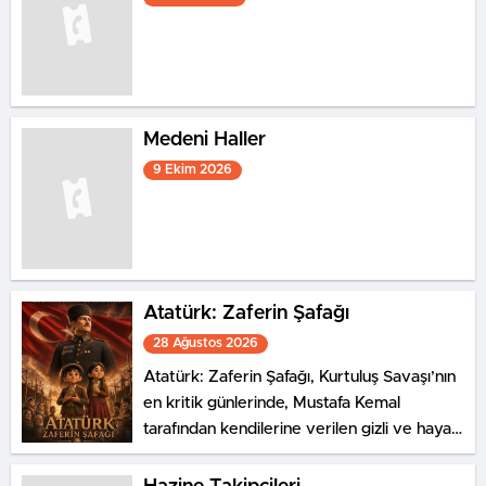
Medeni Haller
9 Ekim 2026
Atatürk: Zaferin Şafağı
28 Ağustos 2026
Atatürk: Zaferin Şafağı, Kurtuluş Savaşı’nın
en kritik günlerinde, Mustafa Kemal
tarafından kendilerine verilen gizli ve hayati
bir görevi yerine getirmeye çalışan Ali ile
Ayşe’nin hikayesini konu ediyor.