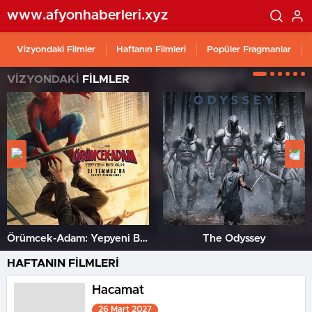
www.afyonhaberleri.xyz
Vizyondaki Filmler
Haftanın Filmleri
Popüler Fragmanlar
VİZYONDAKİ
FİLMLER
Örümcek-Adam: Yepyeni Bir Gün
The Odyssey
HAFTANIN FİLMLERİ
Hacamat
26 Mart 2027