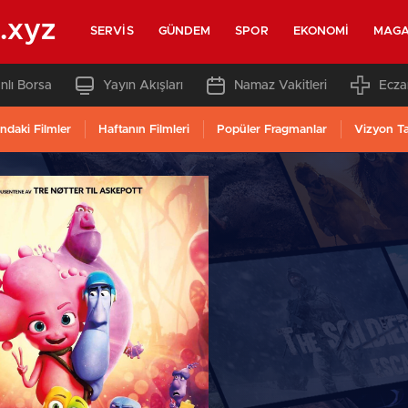
.xyz
SERVIS
GÜNDEM
SPOR
EKONOMI
MAGA
nlı Borsa
Yayın Akışları
Namaz Vakitleri
Ecza
ndaki Filmler
Haftanın Filmleri
Popüler Fragmanlar
Vizyon T