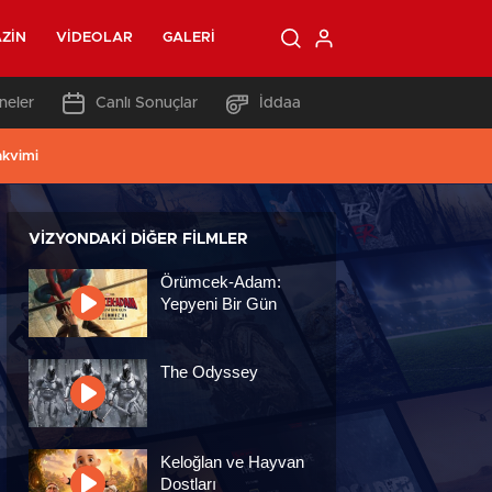
ZIN
VIDEOLAR
GALERI
neler
Canlı Sonuçlar
İddaa
akvimi
VIZYONDAKI DIĞER FILMLER
Örümcek-Adam:
Yepyeni Bir Gün
The Odyssey
Keloğlan ve Hayvan
Dostları