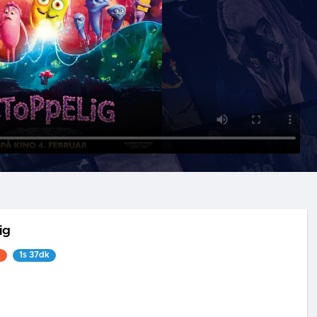
ig
1
1s 37dk