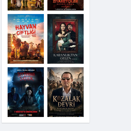
Karanlıktan Gelen
Şeytandan Satılık
Kozalak Devri
Moana