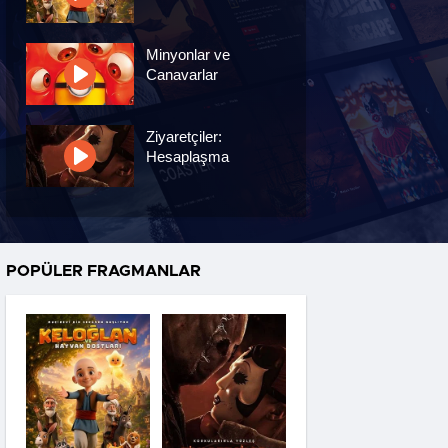
Minyonlar ve
Canavarlar
Ziyaretçiler:
Hesaplaşma
Nasreddin Hoca:
Zaman Yolcusu 4
POPÜLER FRAGMANLAR
Oyuncak Hikayesi 5
Hayvan Çiftliği