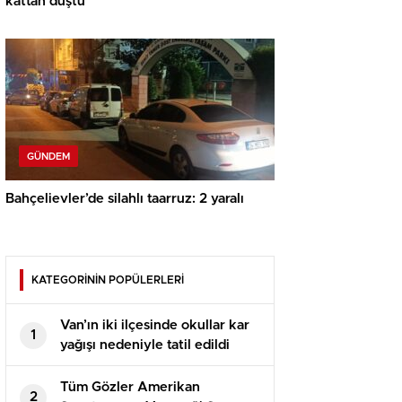
kattan düştü
GÜNDEM
Bahçelievler’de silahlı taarruz: 2 yaralı
KATEGORİNİN POPÜLERLERİ
Van’ın iki ilçesinde okullar kar
1
yağışı nedeniyle tatil edildi
Tüm Gözler Amerikan
2