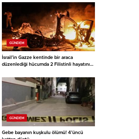
GÜNDEM
İsrail’in Gazze kentinde bir araca
düzenlediği hücumda 2 Filistinli hayatını
kaybetti
GÜNDEM
Gebe bayanın kuşkulu ölümü! 4’üncü