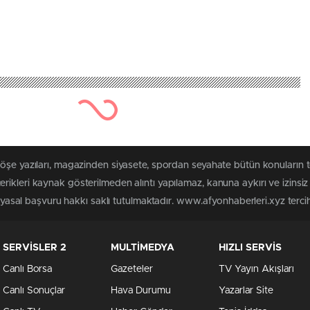
köşe yazıları, magazinden siyasete, spordan seyahate bütün konuların 
rikleri kaynak gösterilmeden alıntı yapılamaz, kanuna aykırı ve izins
n yasal başvuru hakkı saklı tutulmaktadır. www.afyonhaberleri.xyz tercih 
SERVİSLER 2
MULTİMEDYA
HIZLI SERVİS
Canlı Borsa
Gazeteler
TV Yayın Akışları
Canlı Sonuçlar
Hava Durumu
Yazarlar Site