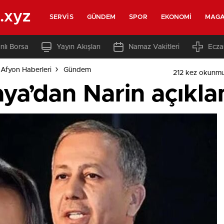
.xyz
SERVIS
GÜNDEM
SPOR
EKONOMI
MAGA
nlı Borsa
Yayın Akışları
Namaz Vakitleri
Ecza
Afyon Haberleri
Gündem
212 kez okunmu
aya’dan Narin açıkla