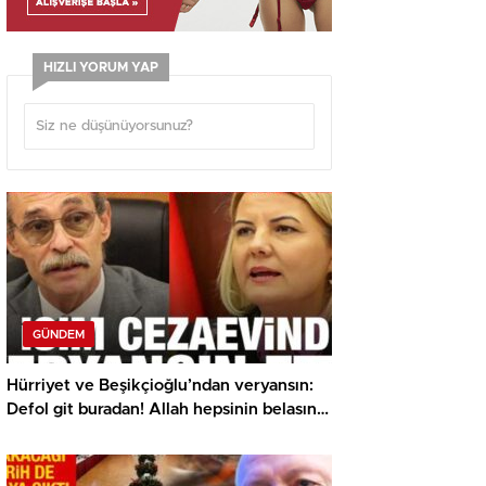
HIZLI YORUM YAP
GÜNDEM
Hürriyet ve Beşikçioğlu’ndan veryansın:
Defol git buradan! Allah hepsinin belasını
versin