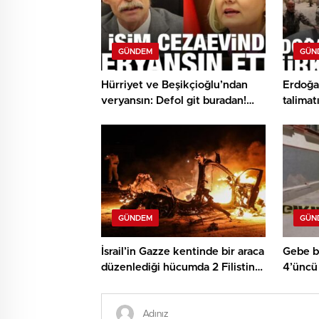
GÜNDEM
GÜN
Hürriyet ve Beşikçioğlu’ndan
Erdoğa
veryansın: Defol git buradan!
talimat
Allah hepsinin belasını versin
tarih d
GÜNDEM
GÜN
İsrail’in Gazze kentinde bir araca
Gebe b
düzenlediği hücumda 2 Filistinli
4’üncü
hayatını kaybetti