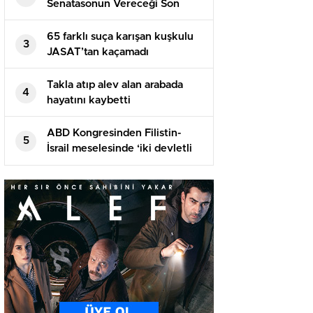
Senatasonun Vereceği Son
Kararda
65 farklı suça karışan kuşkulu
3
JASAT’tan kaçamadı
Takla atıp alev alan arabada
4
hayatını kaybetti
ABD Kongresinden Filistin-
5
İsrail meselesinde ‘iki devletli
çözüme’ destek