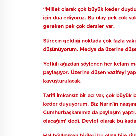
“Millet olarak çok büyük keder duyduk
için dua ediyoruz. Bu olay pek çok va
gereken pek çok dersler var.
Sürecin geldiği noktada çok fazla vak
düşünüyorum. Medya da üzerine düşen
Yetkili ağızdan söylenen her kelam ma
paylaşıyor. Üzerine düşen vazifeyi yap
kavuşturulacak.
Tarifi imkansız bir acı var, çok büyü
keder duyuyorum. Biz Narin’in naaşı
Cumhurbaşkanımız da paylaşım yaptı. ‘N
olacağım’ dedi. Devlet olarak bu kadar 
Hal böyleyken birileri bu olayı bile si