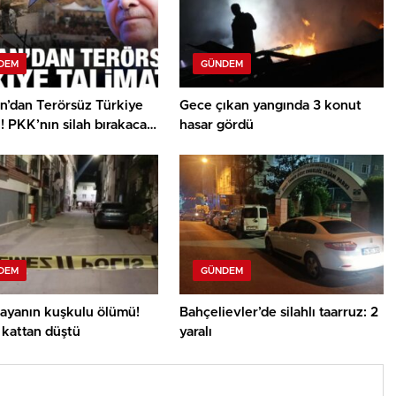
DEM
GÜNDEM
n’dan Terörsüz Türkiye
Gece çıkan yangında 3 konut
ı! PKK’nın silah bırakacağı
hasar gördü
e ortaya çıktı
DEM
GÜNDEM
ayanın kuşkulu ölümü!
Bahçelievler’de silahlı taarruz: 2
 kattan düştü
yaralı