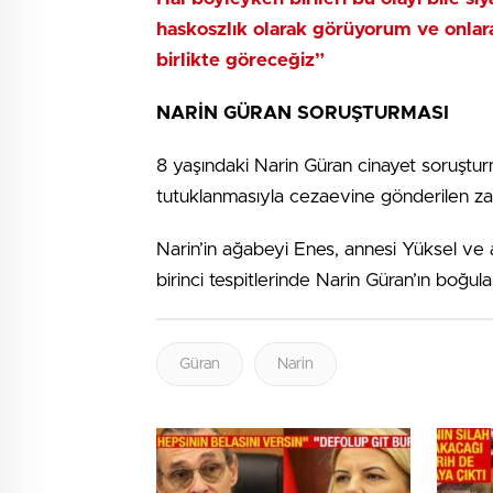
haskoszlık olarak görüyorum ve onlara
birlikte göreceğiz”
NARİN GÜRAN SORUŞTURMASI
8 yaşındaki Narin Güran cinayet soruştu
tutuklanmasıyla cezaevine gönderilen zanlı
Narin’in ağabeyi Enes, annesi Yüksel ve 
birinci tespitlerinde Narin Güran’ın boğul
Güran
Narin