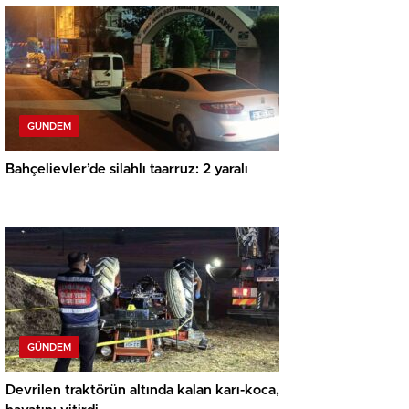
GÜNDEM
Bahçelievler’de silahlı taarruz: 2 yaralı
GÜNDEM
Devrilen traktörün altında kalan karı-koca,