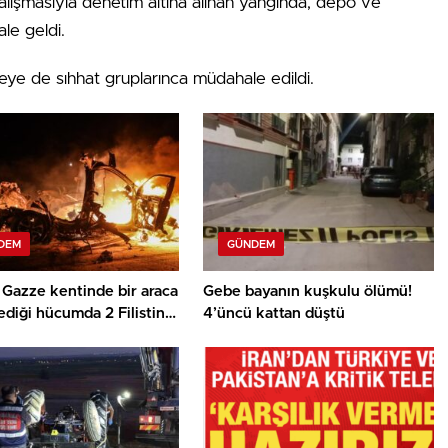
 çalışmasıyla denetim altına alınan yangında, depo ve
ale geldi.
eye de sıhhat gruplarınca müdahale edildi.
DEM
GÜNDEM
in Gazze kentinde bir araca
Gebe bayanın kuşkulu ölümü!
diği hücumda 2 Filistinli
4’üncü kattan düştü
ı kaybetti