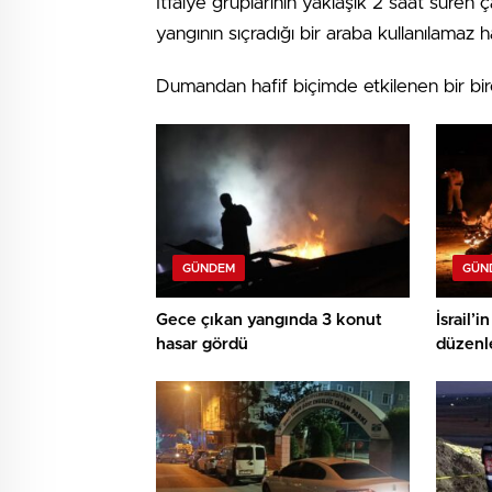
İtfaiye gruplarının yaklaşık 2 saat süren
yangının sıçradığı bir araba kullanılamaz h
Dumandan hafif biçimde etkilenen bir bir
GÜNDEM
GÜN
Gece çıkan yangında 3 konut
İsrail’
hasar gördü
düzenle
hayatın