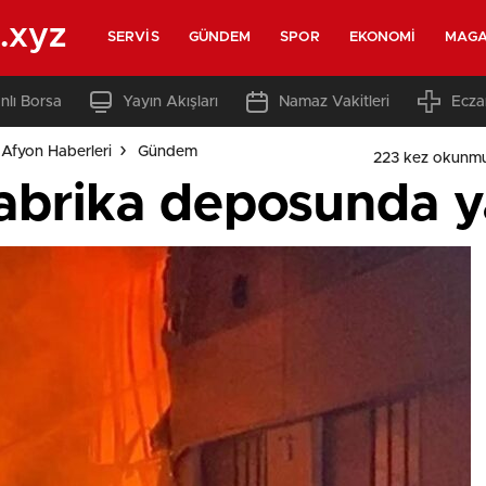
.xyz
SERVIS
GÜNDEM
SPOR
EKONOMI
MAGA
nlı Borsa
Yayın Akışları
Namaz Vakitleri
Ecza
Afyon Haberleri
Gündem
223 kez okunmu
fabrika deposunda 