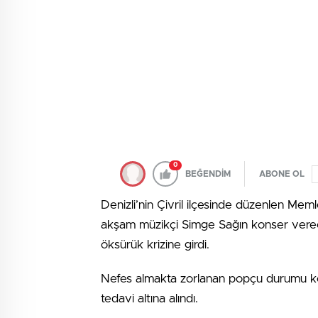
0
BEĞENDİM
ABONE OL
Denizli’nin Çivril ilçesinde düzenlen Mem
akşam müzikçi Simge Sağın konser verece
öksürük krizine girdi.
Nefes almakta zorlanan popçu durumu kötü
tedavi altına alındı.