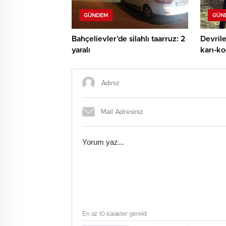
GÜNDEM
GÜN
Bahçelievler’de silahlı taarruz: 2
Devrile
yaralı
karı-ko
En az 10 karakter gerekli