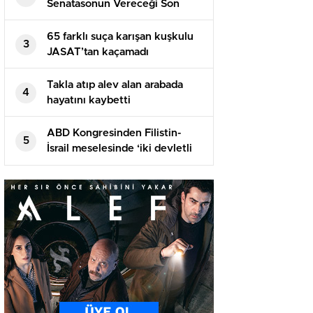
Senatasonun Vereceği Son
Kararda
65 farklı suça karışan kuşkulu
3
JASAT’tan kaçamadı
Takla atıp alev alan arabada
4
hayatını kaybetti
ABD Kongresinden Filistin-
5
İsrail meselesinde ‘iki devletli
çözüme’ destek