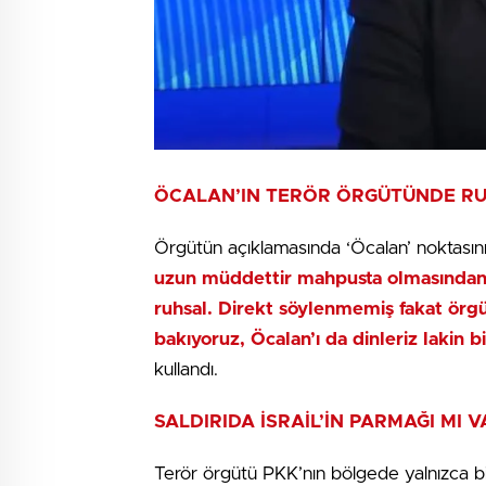
ÖCALAN’IN TERÖR ÖRGÜTÜNDE RU
Örgütün açıklamasında ‘Öcalan’ noktasın
uzun müddettir mahpusta olmasından öt
ruhsal. Direkt söylenmemiş fakat örg
bakıyoruz, Öcalan’ı da dinleriz lakin b
kullandı.
SALDIRIDA İSRAİL’İN PARMAĞI MI V
Terör örgütü PKK’nın bölgede yalnızca b