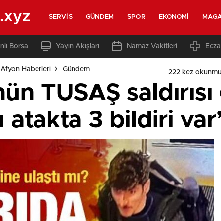
.xyz
SERVIS
GÜNDEM
SPOR
EKONOMI
MAGA
nlı Borsa
Yayın Akışları
Namaz Vakitleri
Ecza
Afyon Haberleri
Gündem
222 kez okunmu
nün TUSAŞ saldırısı
 atakta 3 bildiri var