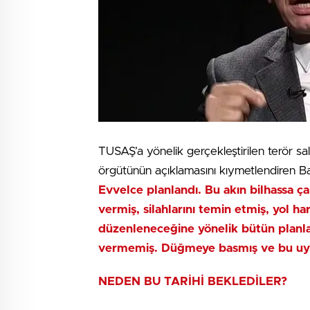
TUSAŞ’a yönelik gerçekleştirilen terör sa
örgütünün açıklamasını kıymetlendiren B
Evvelce planlandı. Bu akın bilhassa ç
vermiş, silahlarını temin etmiş, yol ha
düzenleneceğine yönelik bütün planla
vermemiş. Düğmeye basmış ve bu uyuy
NEDEN BU TARİHİ BEKLEDİLER?