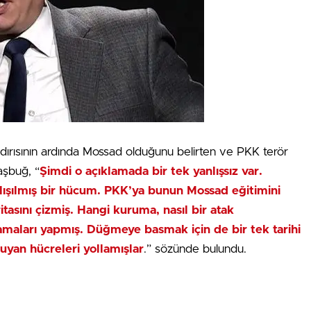
ldırısının ardında Mossad olduğunu belirten ve PKK terör
aşbuğ, “
Şimdi o açıklamada bir tek yanlışsız var.
alışılmış bir hücum. PKK’ya bunun Mossad eğitimini
ritasını çizmiş. Hangi kuruma, nasıl bir atak
maları yapmış. Düğmeye basmak için de bir tek tarihi
an hücreleri yollamışlar
.” sözünde bulundu.