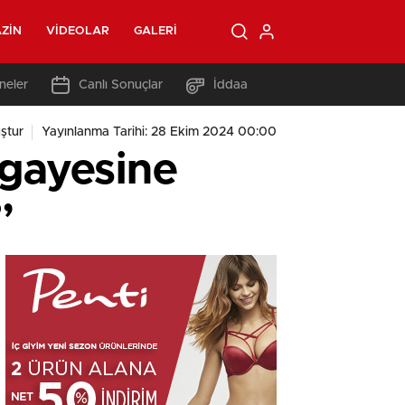
ZIN
VIDEOLAR
GALERI
neler
Canlı Sonuçlar
İddaa
ştur
Yayınlanma Tarihi: 28 Ekim 2024 00:00
 gayesine
”