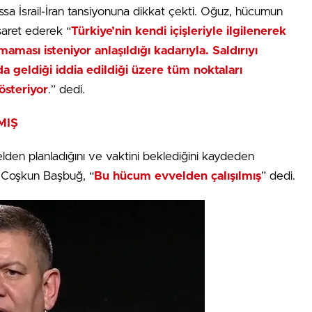
sa İsrail-İran tansiyonuna dikkat çekti. Oğuz, hücumun
işaret ederek “
Türkiye’nin kendi içişleriyle ilgilenerek
ması isteniyor anlaşıldığı kadarıyla. Saldırıyı
da geldiği iddia edildiği üzere tüm noktaları
gösteriyor
.” dedi.
MIŞ
den planladığını ve vaktini beklediğini kaydeden
y Coşkun Başbuğ, “
Bu hücum evvelden çalışılmış
” dedi.