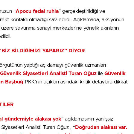
ruzun “
Apocu fedai ruhla
” gerçekleştirildiği ve
rekt kontaklı olmadığı sav edildi. Açıklamada, aksiyonun
üzere savunma sanayi merkezlerine yönelik akınların
ildi.
İZ BİLDİĞİMİZİ YAPARIZ” DİYOR
 örgütünün yaptığı açıklamayı güvenlik uzmanları
üvenlik Siyasetleri Analisti
Turan Oğuz
ile
Güvenlik
un Başbuğ
PKK’nın açıklamasındaki kritik detaylara dikkat
TİLER
sal gündemiyle alakası yok
” açıklamasının yanlışsız
iyasetleri Analisti Turan Oğuz , “
Doğrudan alakası var.