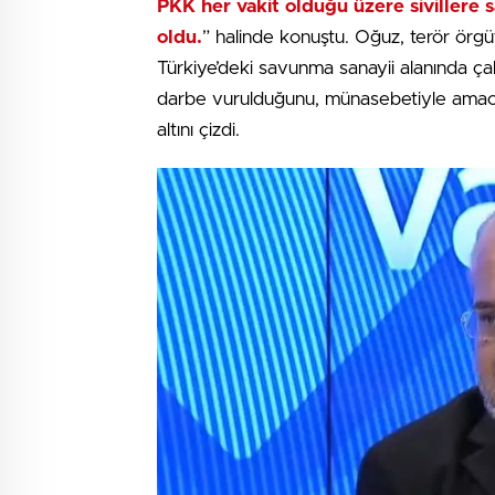
PKK her vakit olduğu üzere sivillere s
oldu.
” halinde konuştu. Oğuz, terör örgüt
Türkiye’deki savunma sanayii alanında çal
darbe vurulduğunu, münasebetiyle amacın 
altını çizdi.