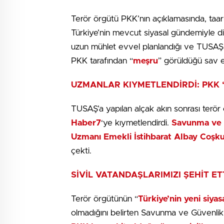
Terör örgütü PKK’nın açıklamasında, taar
Türkiye’nin mevcut siyasal gündemiyle di
uzun mühlet evvel planlandığı ve TUSAŞ 
PKK tarafından “
meşru
” görüldüğü sav ed
UZMANLAR KIYMETLENDİRDİ: PKK “B
TUSAŞ’a yapılan alçak akın sonrası terör
Haber7
‘ye kıymetlendirdi.
Savunma ve G
Uzmanı Emekli İstihbarat Albay Coşk
çekti.
SİVİL VATANDAŞLARIMIZI ŞEHİT ET
Terör örgütünün “
Türkiye’nin yeni siya
olmadığını belirten Savunma ve Güvenlik S