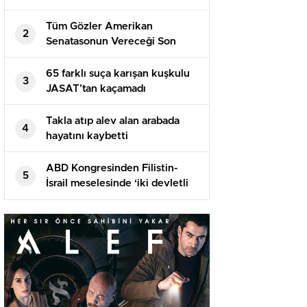
Tüm Gözler Amerikan
2
Senatasonun Vereceği Son
Kararda
65 farklı suça karışan kuşkulu
3
JASAT’tan kaçamadı
Takla atıp alev alan arabada
4
hayatını kaybetti
ABD Kongresinden Filistin-
5
İsrail meselesinde ‘iki devletli
çözüme’ destek