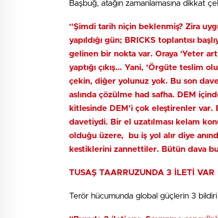
Başbuğ, atağın zamanlamasına dikkat çek
“Şimdi tarih niçin beklenmiş? Zira uy
yapıldığı gün; BRICKS toplantısı başlı
gelinen bir nokta var. Oraya ‘Yeter artı
yaptığı çıkış… Yani, ‘Örgüte teslim olu
çekin, diğer yolunuz yok. Bu son dave
aslında çözülme had safha. DEM içind
kitlesinde DEM’i çok eleştirenler var.
davetiydi. Bir el uzatılması kelam kon
olduğu üzere, bu iş yol alır diye anın
kestiklerini zannettiler. Bütün dava b
TUSAŞ TAARRUZUNDA 3 İLETİ VAR
Terör hücumunda global güçlerin 3 bildiri