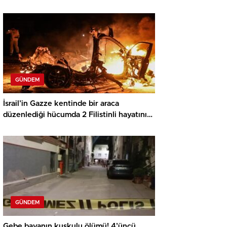
GÜNDEM
İsrail’in Gazze kentinde bir araca
düzenlediği hücumda 2 Filistinli hayatını
kaybetti
GÜNDEM
Gebe bayanın kuşkulu ölümü! 4’üncü