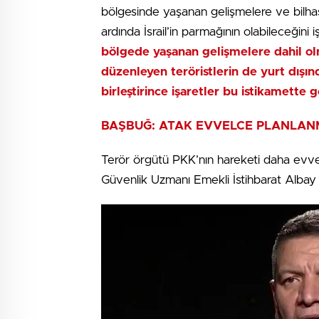
bölgesinde yaşanan gelişmelere ve bilhas
ardında İsrail’in parmağının olabileceğini 
bölgede yaşanan gelişmelere dahil olma
düzenleyen teröristlerin de yurt dışın
birleştirince işaretler bu istikamette 
BAŞBUĞ: ATAK EVVELCE PLANLAN
Terör örgütü PKK’nın hareketi daha evvel
Güvenlik Uzmanı Emekli İstihbarat Alba