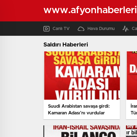
www.afyonhaberleri
Canlı TV
Hava Durumu
Ca
Saldırı Haberleri
Suudi Arabistan savaşa girdi:
İra
Kamaran Adası’nı vurdular
Tü
AB