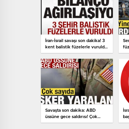
İran-İsrail savaşı son dakika! 3
Se
kent balistik füzelerle vuruldu
füz
Suudi Arabistan’da alarm
‘D
Bil
Savaşta son dakika: ABD
İsr
üssüne gece saldırısı! Çok
ba
sayıda asker yaralandı
bo