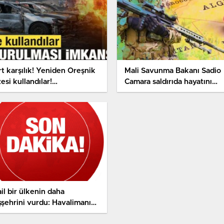
rt karşılık! Yeniden Oreşnik
Mali Savunma Bakanı Sadio
esi kullandılar!
Camara saldırıda hayatını
urdurulması imkansız’
kaybetti
anço ağır
ail bir ülkenin daha
şşehrini vurdu: Havalimanı
mbalandı!