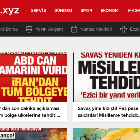
.xyz
SERVIS
GÜNDEM
SPOR
EKONOMI
MAGA
nlı Borsa
Yayın Akışları
Namaz Vakitleri
Ecza
n’dan son dakika açıklaması!
Savaş yine kızıştı! Peş peşe
m bölge ülkelerine tehdit!
saldırılar! Misilleme tehdidi:
D can damarını vurdu!
Ezici bir cevap verilecek