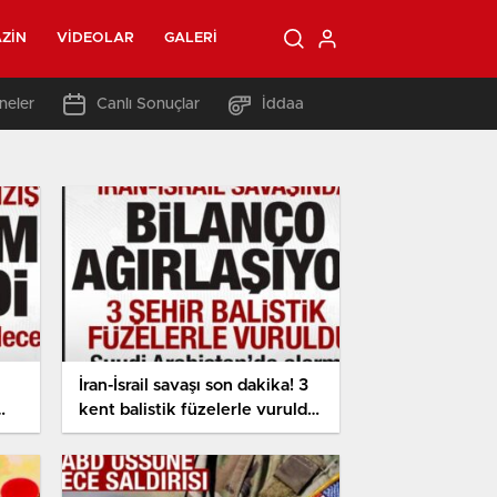
ZIN
VIDEOLAR
GALERI
neler
Canlı Sonuçlar
İddaa
İran-İsrail savaşı son dakika! 3
kent balistik füzelerle vuruldu
Suudi Arabistan’da alarm