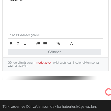
En az 10 karakter gerekli
Gönder
Gönderdiğiniz yorum
moderasyon
ekibi tarafından incelendikten sonra
yayınlanacaktır.
Türkiye'den ve Dünya’dan son dakika haberler, köşe yazıları,