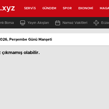
.xyz
SERVIS
GÜNDEM
SPOR
EKONOMI
MAGA
nlı Borsa
Yayın Akışları
Namaz Vakitleri
Ecza
026, Perşembe Günü Manşeti
çıkmamış olabilir.