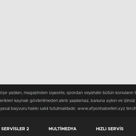
köşe yazıları, magazinden siyasete, spordan seyahate bütün konuların 
rikleri kaynak gösterilmeden alıntı yapılamaz, kanuna aykırı ve izins
n yasal başvuru hakkı saklı tutulmaktadır. www.afyonhaberleri.xyz tercih 
SERVİSLER 2
MULTİMEDYA
HIZLI SERVİS