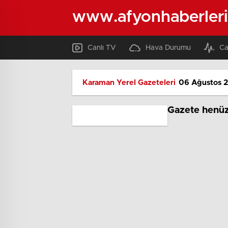
www.afyonhaberleri
Canlı TV
Hava Durumu
Ca
Karaman Yerel Gazeteleri
06 Ağustos 2
Gazete henüz 