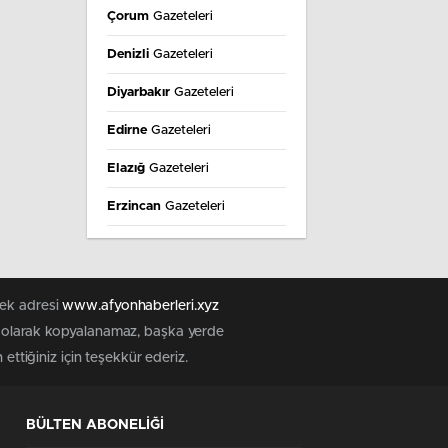
Çorum
Gazeteleri
Denizli
Gazeteleri
Diyarbakır
Gazeteleri
Edirne
Gazeteleri
Elazığ
Gazeteleri
Erzincan
Gazeteleri
Erzurum
Gazeteleri
Eskişehir
Gazeteleri
tek adresi
www.afyonhaberleri.xyz
Gaziantep
Gazeteleri
iz olarak kopyalanamaz, başka yerde
ettiğiniz için teşekkür ederiz.
Giresun
Gazeteleri
Gümüşhane
Gazeteleri
BÜLTEN ABONELİĞİ
Hakkâri
Gazeteleri