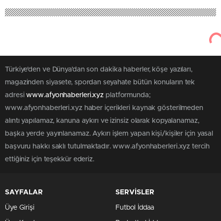
Türkiye'den ve Dünya’dan son dakika haberler, köşe yazıları,
magazinden siyasete, spordan seyahate bütün konuların tek
adresi
www.afyonhaberleri.xyz
platformunda;
www.afyonhaberleri.xyz haber içerikleri kaynak gösterilmeden
alıntı yapılamaz, kanuna aykırı ve izinsiz olarak kopyalanamaz,
başka yerde yayınlanamaz. Aykırı işlem yapan kişi/kişiler için yasal
başvuru hakkı saklı tutulmaktadır. www.afyonhaberleri.xyz tercih
ettiğiniz için teşekkür ederiz.
SAYFALAR
SERVİSLER
Üye Girişi
Futbol İddaa