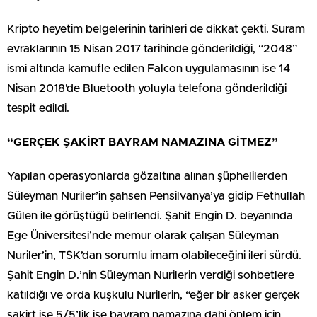
Kripto heyetim belgelerinin tarihleri de dikkat çekti. Suram
evraklarının 15 Nisan 2017 tarihinde gönderildiği, “2048”
ismi altında kamufle edilen Falcon uygulamasının ise 14
Nisan 2018’de Bluetooth yoluyla telefona gönderildiği
tespit edildi.
“GERÇEK ŞAKİRT BAYRAM NAMAZINA GİTMEZ”
Yapılan operasyonlarda gözaltına alınan şüphelilerden
Süleyman Nuriler’in şahsen Pensilvanya’ya gidip Fethullah
Gülen ile görüştüğü belirlendi. Şahit Engin D. beyanında
Ege Üniversitesi’nde memur olarak çalışan Süleyman
Nuriler’in, TSK’dan sorumlu imam olabileceğini ileri sürdü.
Şahit Engin D.’nin Süleyman Nurilerin verdiği sohbetlere
katıldığı ve orda kuşkulu Nurilerin, “eğer bir asker gerçek
şakirt ise 5/5’lik ise bayram namazına dahi önlem için