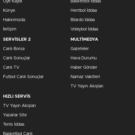
Üye Kaydı
Basketbol İddaa
Künye
Hentbol İddaa
Hakkımızda
Bilardo İddaa
İletişim
Voleybol İddaa
SERVİSLER 2
MULTİMEDYA
Canlı Borsa
Gazeteler
Canlı Sonuçlar
Hava Durumu
Canlı TV
Haber Gönder
Futbol Canlı Sonuçlar
Namaz Vakitleri
TV Yayın Akışları
HIZLI SERVİS
TV Yayın Akışları
Yazarlar Site
Tenis İddaa
Basketbol Canlı