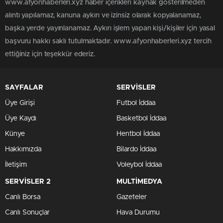
www.afyonhaberleri.xyz haber içerikleri kaynak gösterilmeden
alıntı yapılamaz, kanuna aykırı ve izinsiz olarak kopyalanamaz,
başka yerde yayınlanamaz. Aykırı işlem yapan kişi/kişiler için yasal
başvuru hakkı saklı tutulmaktadır. www.afyonhaberleri.xyz tercih
ettiğiniz için teşekkür ederiz.
SAYFALAR
SERVİSLER
Üye Girişi
Futbol İddaa
Üye Kaydı
Basketbol İddaa
Künye
Hentbol İddaa
Hakkımızda
Bilardo İddaa
İletişim
Voleybol İddaa
SERVİSLER 2
MULTİMEDYA
Canlı Borsa
Gazeteler
Canlı Sonuçlar
Hava Durumu