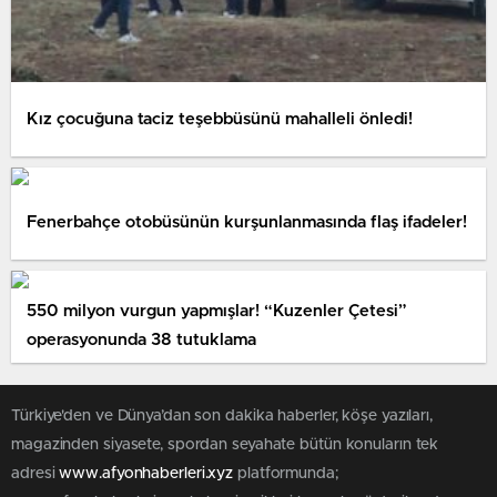
Kız çocuğuna taciz teşebbüsünü mahalleli önledi!
Fenerbahçe otobüsünün kurşunlanmasında flaş ifadeler!
550 milyon vurgun yapmışlar! “Kuzenler Çetesi”
operasyonunda 38 tutuklama
Türkiye'den ve Dünya’dan son dakika haberler, köşe yazıları,
magazinden siyasete, spordan seyahate bütün konuların tek
adresi
www.afyonhaberleri.xyz
platformunda;