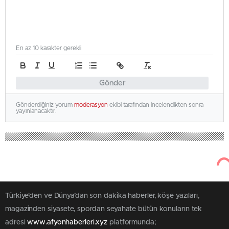
En az 10 karakter gerekli
Gönder
Gönderdiğiniz yorum
moderasyon
ekibi tarafından incelendikten sonra
yayınlanacaktır.
Türkiye'den ve Dünya’dan son dakika haberler, köşe yazıları,
magazinden siyasete, spordan seyahate bütün konuların tek
adresi
www.afyonhaberleri.xyz
platformunda;