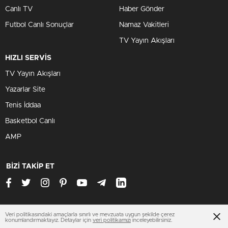
Canlı TV
Haber Gönder
Futbol Canlı Sonuçlar
Namaz Vakitleri
TV Yayın Akışları
HIZLI SERVİS
TV Yayın Akışları
Yazarlar Site
Tenis İddaa
Basketbol Canlı
AMP
BİZİ TAKİP ET
Veri politikasındaki amaçlarla sınırlı ve mevzuata uygun şekilde çerez
www.afyonhaberleri.xyz
konumlandırmaktayız. Detaylar için
veri politikamızı
inceleyebilirsiniz.