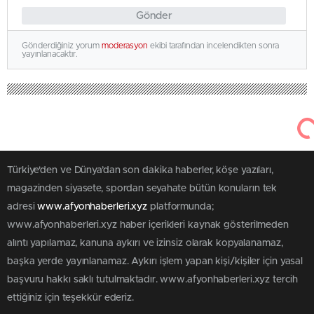
Gönder
Gönderdiğiniz yorum
moderasyon
ekibi tarafından incelendikten sonra
yayınlanacaktır.
Türkiye'den ve Dünya’dan son dakika haberler, köşe yazıları,
magazinden siyasete, spordan seyahate bütün konuların tek
adresi
www.afyonhaberleri.xyz
platformunda;
www.afyonhaberleri.xyz haber içerikleri kaynak gösterilmeden
alıntı yapılamaz, kanuna aykırı ve izinsiz olarak kopyalanamaz,
başka yerde yayınlanamaz. Aykırı işlem yapan kişi/kişiler için yasal
başvuru hakkı saklı tutulmaktadır. www.afyonhaberleri.xyz tercih
ettiğiniz için teşekkür ederiz.