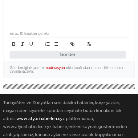
En az 10 karakter gerekli
Gönder
Gönderdiğiniz yorum
moderasyon
ekibi tarafından incelendikten sonra
yayınlanacaktır.
Türkiye'den ve Dünya’dan son dakika haberler, köşe yazıları,
magazinden siyasete, spordan seyahate bütün konuların tek
adresi
www.afyonhaberleri.xyz
platformunda;
www.afyonhaberleri.xyz haber içerikleri kaynak gösterilmeden
alıntı yapılamaz, kanuna aykırı ve izinsiz olarak kopyalanamaz,