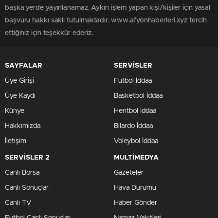
başka yerde yayınlanamaz. Aykırı işlem yapan kişi/kişiler için yasal
başvuru hakkı saklı tutulmaktadır. www.afyonhaberleri.xyz tercih
ettiğiniz için teşekkür ederiz.
SAYFALAR
SERVİSLER
Üye Girişi
Futbol İddaa
Üye Kaydı
Basketbol İddaa
Künye
Hentbol İddaa
Hakkımızda
Bilardo İddaa
İletişim
Voleybol İddaa
SERVİSLER 2
MULTİMEDYA
Canlı Borsa
Gazeteler
Canlı Sonuçlar
Hava Durumu
Canlı TV
Haber Gönder
Futbol Canlı Sonuçlar
Namaz Vakitleri