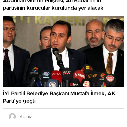
Abdullah Gül’ün eniştesi, Ali Babacan’ın
partisinin kurucular kurulunda yer alacak
İYİ Partili Belediye Başkanı Mustafa İlmek, AK
Parti’ye geçti