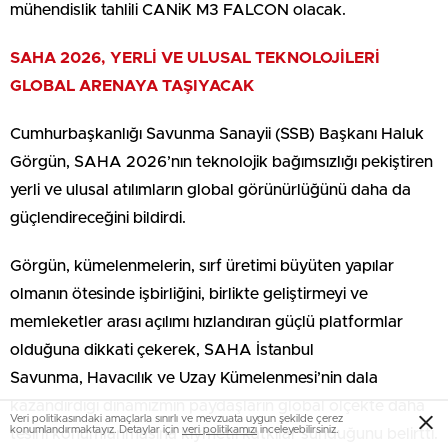
mühendislik tahlili CANiK M3 FALCON olacak.
SAHA 2026, YERLİ VE ULUSAL TEKNOLOJİLERİ
GLOBAL ARENAYA TAŞIYACAK
Cumhurbaşkanlığı Savunma Sanayii (SSB) Başkanı Haluk
Görgün, SAHA 2026’nın teknolojik bağımsızlığı pekiştiren
yerli ve ulusal atılımların global görünürlüğünü daha da
güçlendireceğini bildirdi.
Görgün, kümelenmelerin, sırf üretimi büyüten yapılar
olmanın ötesinde işbirliğini, birlikte geliştirmeyi ve
memleketler arası açılımı hızlandıran güçlü platformlar
olduğuna dikkati çekerek, SAHA İstanbul
Savunma, Havacılık ve Uzay Kümelenmesi’nin dala
kazandırdığı dinamizmin paydaşların global ölçekte daha
Veri politikasındaki amaçlarla sınırlı ve mevzuata uygun şekilde çerez
konumlandırmaktayız. Detaylar için
veri politikamızı
inceleyebilirsiniz.
tesirli konumlanmasına kıymetli katkılar sunduğunu belirtti.