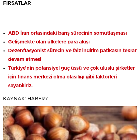
FIRSATLAR
ABD İran ortasındaki barış sürecinin somutlaşması
Gelişmekte olan ülkelere para akışı
Dezenflasyonist sürecin ve faiz indirim patikasın tekrar
devam etmesi
Türkiye’nin potansiyel güç üssü ve çok uluslu şirketler
için finans merkezi olma olasılığı gibi faktörleri
sayabiliriz.
KAYNAK:
HABER7