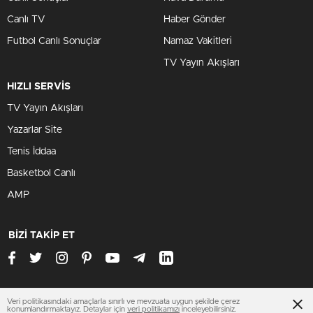
Canlı TV
Haber Gönder
Futbol Canlı Sonuçlar
Namaz Vakitleri
TV Yayın Akışları
HIZLI SERVİS
TV Yayın Akışları
Yazarlar Site
Tenis İddaa
Basketbol Canlı
AMP
BİZİ TAKİP ET
Veri politikasındaki amaçlarla sınırlı ve mevzuata uygun şekilde çerez
www.afyonhaberleri.xyz
konumlandırmaktayız. Detaylar için
veri politikamızı
inceleyebilirsiniz.