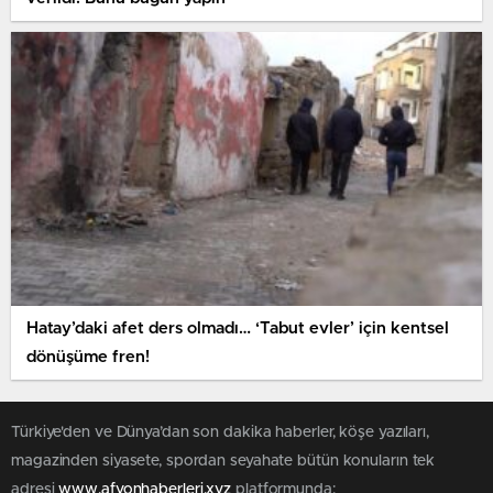
Hatay’daki afet ders olmadı… ‘Tabut evler’ için kentsel
dönüşüme fren!
Türkiye'den ve Dünya’dan son dakika haberler, köşe yazıları,
magazinden siyasete, spordan seyahate bütün konuların tek
adresi
www.afyonhaberleri.xyz
platformunda;