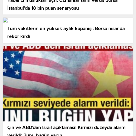
Yabancı muslukları açtı: Uzmanlar tarih verdi! Borsa
İstanbul’da 18 bin puan senaryosu
Tüm vakitlerin en yüksek aylık kapanışı: Borsa nisanda
rekor kırdı
Çin ve ABD’den İsrail açıklaması! Kırmızı düzeyde alarm
verildi: Bunu bugün yapın