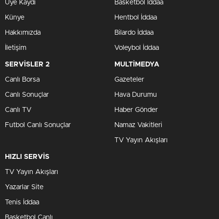
Üye Kaydı
Basketbol İddaa
Künye
Hentbol İddaa
Hakkımızda
Bilardo İddaa
İletişim
Voleybol İddaa
SERVİSLER 2
MULTİMEDYA
Canlı Borsa
Gazeteler
Canlı Sonuçlar
Hava Durumu
Canlı TV
Haber Gönder
Futbol Canlı Sonuçlar
Namaz Vakitleri
TV Yayın Akışları
HIZLI SERVİS
TV Yayın Akışları
Yazarlar Site
Tenis İddaa
Basketbol Canlı