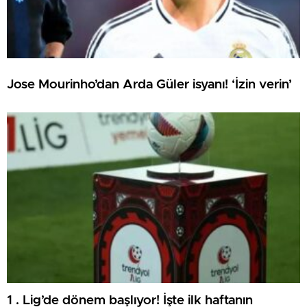
Jose Mourinho’dan Arda Güler isyanı! ‘İzin verin’
1 . Lig’de dönem başlıyor! İşte ilk haftanın