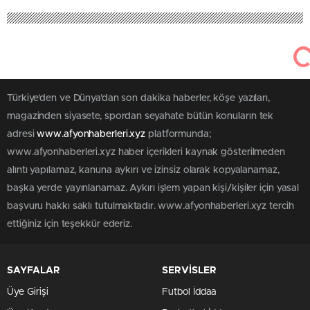
Türkiye'den ve Dünya’dan son dakika haberler, köşe yazıları,
magazinden siyasete, spordan seyahate bütün konuların tek
adresi
www.afyonhaberleri.xyz
platformunda;
www.afyonhaberleri.xyz haber içerikleri kaynak gösterilmeden
alıntı yapılamaz, kanuna aykırı ve izinsiz olarak kopyalanamaz,
başka yerde yayınlanamaz. Aykırı işlem yapan kişi/kişiler için yasal
başvuru hakkı saklı tutulmaktadır. www.afyonhaberleri.xyz tercih
ettiğiniz için teşekkür ederiz.
SAYFALAR
SERVİSLER
Üye Girişi
Futbol İddaa