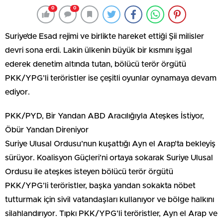
0
0
Suriye’de Esad rejimi ve birlikte hareket ettiği Şii milisler
devri sona erdi. Lakin ülkenin büyük bir kısmını işgal
ederek denetim altında tutan, bölücü terör örgütü
PKK/YPG’li teröristler ise çeşitli oyunlar oynamaya devam
ediyor.
PKK/PYD, Bir Yandan ABD Aracılığıyla Ateşkes İstiyor,
Öbür Yandan Direniyor
Suriye Ulusal Ordusu’nun kuşattığı Ayn el Arap’ta bekleyiş
sürüyor. Koalisyon Güçleri’ni ortaya sokarak Suriye Ulusal
Ordusu ile ateşkes isteyen bölücü terör örgütü
PKK/YPG’li teröristler, başka yandan sokakta nöbet
tutturmak için sivil vatandaşları kullanıyor ve bölge halkını
silahlandırıyor. Tıpkı PKK/YPG’li teröristler, Ayn el Arap ve