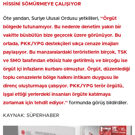
HİSSİNİ SÖMÜRMEYE ÇALIŞIYOR
Öte yandan, Suriye Ulusal Ordusu yetkilileri,
“Örgüt
bölgede tutunamıyor. Bu nedenle denetim yakın bir
vakitte büsbütün bize geçecek üzere görünüyor. Bu
ortada, PKK/YPG destekçileri sıkça cenaze imajları
paylaşıyor. Bu manzaralardaki teröristlerin birçok, TSK
ve SMO tarafından etkisiz hale getirilmiş ve birçoğu ise
örgüt içi infazların kurbanı olmuştur. Örgüt, düzenlediği
toplu cenazelerle bölge halkını intikam duygusu ile
direnç oluşturmaya çalışıyor. PKK/YPG terör örgütü,
işgal ettiği yerlerdeki insanları örgüte katılmaya
zorlamak için tehdit ediyor.”
formunda görüş bildirdiler.
KAYNAK:
SÜPERHABER