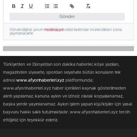
Gönder
Gönderdiğiniz yorum
moderasyon
ekibi tarafından incelendikten sonra
yayınlanacaktır.
Türkiye'den ve Dünya’dan son dakika haberler, köşe yazıları,
magazinden siyasete, spordan seyahate bütün konuların tek
adresi
www.afyonhaberleri.xyz
platformunda;
www.afyonhaberleri.xyz haber içerikleri kaynak gösterilmeden
alıntı yapılamaz, kanuna aykırı ve izinsiz olarak kopyalanamaz,
başka yerde yayınlanamaz. Aykırı işlem yapan kişi/kişiler için yasal
başvuru hakkı saklı tutulmaktadır. www.afyonhaberleri.xyz tercih
ettiğiniz için teşekkür ederiz.