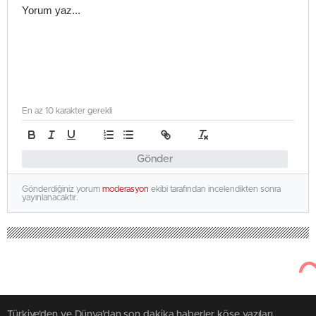
En az 10 karakter gerekli
Gönder
Gönderdiğiniz yorum
moderasyon
ekibi tarafından incelendikten sonra
yayınlanacaktır.
Türkiye'den ve Dünya’dan son dakika haberler, köşe yazıları,