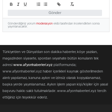
Gönder
Gönderdiğiniz yorum
moderasyon
ekibi tarafından incelendikten sonra
yayınlanacaktır.
Türkiye'den ve Dünya’dan son dakika haberler, köşe yazıları,
magazinden siyasete, spordan seyahate bütün konuların tek
adresi
www.afyonhaberleri.xyz
platformunda;
www.afyonhaberleri.xyz haber içerikleri kaynak gösterilmeden
alıntı yapılamaz, kanuna aykırı ve izinsiz olarak kopyalanamaz,
başka yerde yayınlanamaz. Aykırı işlem yapan kişi/kişiler için yasal
başvuru hakkı saklı tutulmaktadır. www.afyonhaberleri.xyz tercih
ettiğiniz için teşekkür ederiz.