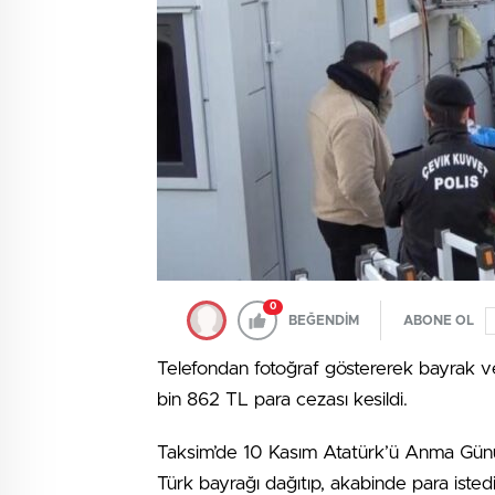
0
BEĞENDİM
ABONE OL
Telefondan fotoğraf göstererek bayrak ve
bin 862 TL para cezası kesildi.
Taksim’de 10 Kasım Atatürk’ü Anma Günü
Türk bayrağı dağıtıp, akabinde para istedi