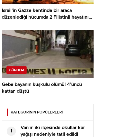
İsrail’in Gazze kentinde bir araca
düzenlediği hücumda 2 Filistinli hayatını
kaybetti
GÜNDEM
Gebe bayanın kuşkulu ölümü! 4’üncü
kattan düştü
KATEGORİNİN POPÜLERLERİ
Van’ın iki ilçesinde okullar kar
1
yağışı nedeniyle tatil edildi