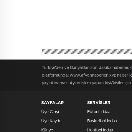
Türkiye'den ve Dünya’dan son dakika haberler, 
platformunda; www.afyonhaberleri.xyz haber içe
yayınlanamaz. Aykırı işlem yapan kişi/kişiler içi
SAYFALAR
SERVİSLER
Üye Girişi
Futbol İddaa
Üye Kaydı
Basketbol İddaa
Künye
Hentbol İddaa