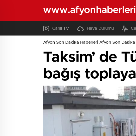
www.afyonhaberleri
Canlı TV
Hava Durumu
Ca
Afyon Son Dakika Haberleri Afyon Son Dakika 
Taksim’ de T
bağış toplay