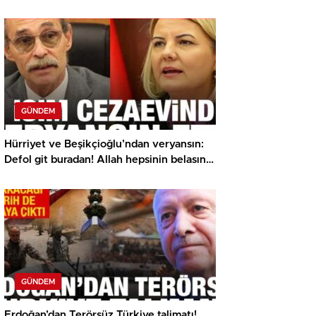
GÜNDEM
Hürriyet ve Beşikçioğlu’ndan veryansın:
Defol git buradan! Allah hepsinin belasını
versin
GÜNDEM
Erdoğan’dan Terörsüz Türkiye talimatı!