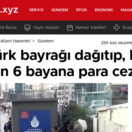
.xyz
SERVIS
GÜNDEM
SPOR
EKONOMI
MAGA
nlı Borsa
Yayın Akışları
Namaz Vakitleri
Ecza
Afyon Haberleri
Gündem
250 kez okunmu
ürk bayrağı dağıtıp
an 6 bayana para ce