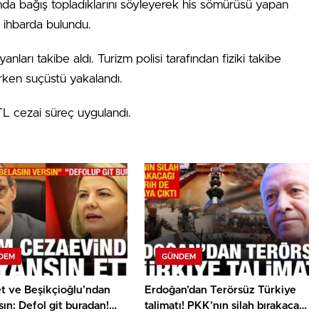
amda bağış topladıklarını söyleyerek his sömürüsü yapan
a ihbarda bulundu.
ları takibe aldı. Turizm polisi tarafından fiziki takibe
arken suçüstü yakalandı.
TL cezai süreç uygulandı.
DEM
GÜNDEM
et ve Beşikçioğlu’ndan
Erdoğan’dan Terörsüz Türkiye
ın: Defol git buradan!
talimatı! PKK’nın silah bırakacağı