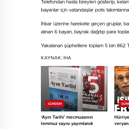
Telefondan hasta bireyleri gösterip, kel
bayanlar için vatandaşlar polis takımların
İhbar üzerine harekete geçen gruplar, bayan
alınan 6 bayan, bayrak dağıtıp para topl
Yakalanan şüphelilere toplam 5 bin 862 
KAYNAK:
İHA
GÜNDEM
GÜN
‘Ayın Tarihi’ mecmuasının
Hürriy
temmuz sayısı yayımlandı
veryans