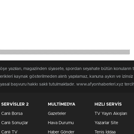
köşe yazıları, magazinden siyasete, spordan seyahate bütün konuların 
rikleri kaynak gösterilmeden alıntı yapılamaz, kanuna aykırı ve izins
n yasal başvuru hakkı saklı tutulmaktadır. www.afyonhaberleri.xyz tercih 
SERVİSLER 2
MULTİMEDYA
HIZLI SERVİS
Canlı Borsa
Gazeteler
TV Yayın Akışları
Canlı Sonuçlar
Hava Durumu
Yazarlar Site
Canlı TV
Haber Gönder
Tenis İddaa