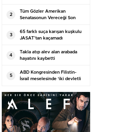
Tüm Gözler Amerikan
2
Senatasonun Vereceği Son
Kararda
65 farklı suça karışan kuşkulu
3
JASAT’tan kaçamadı
Takla atıp alev alan arabada
4
hayatını kaybetti
ABD Kongresinden Filistin-
5
İsrail meselesinde ‘iki devletli
çözüme’ destek