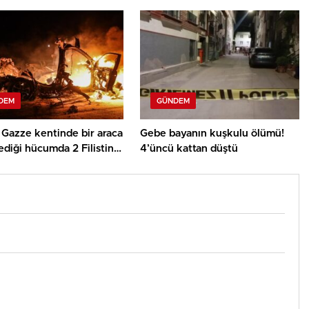
epsinin belasını versin
tarih de ortaya çıktı
DEM
GÜNDEM
in Gazze kentinde bir araca
Gebe bayanın kuşkulu ölümü!
diği hücumda 2 Filistinli
4’üncü kattan düştü
ı kaybetti