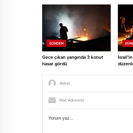
Allah h
GÜNDEM
GÜN
Gece çıkan yangında 3 konut
İsrail’
hasar gördü
düzenle
hayatın