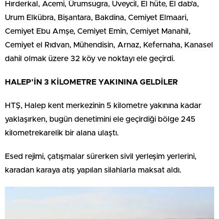
Hırderkal, Acemi, Ürumsugra, Uveycil, El hüte, ⁠El dab’a,
⁠Urum Elkübra, Bişantara, Bakdina, Cemiyet Elmaari,
Cemiyet Ebu Amşe, ⁠Cemiyet Emin, Cemiyet Manahil,
Cemiyet el Rıdvan, ⁠Mühendisin, Arnaz, Kefernaha, Kanasel
dahil olmak üzere 32 köy ve noktayı ele geçirdi.
HALEP’İN 3 KİLOMETRE YAKININA GELDİLER
HTŞ, Halep kent merkezinin 5 kilometre yakınına kadar
yaklaşırken, bugün denetimini ele geçirdiği bölge 245
kilometrekarelik bir alana ulaştı.
Esed rejimi, çatışmalar sürerken sivil yerleşim yerlerini,
karadan karaya atış yapılan silahlarla maksat aldı.