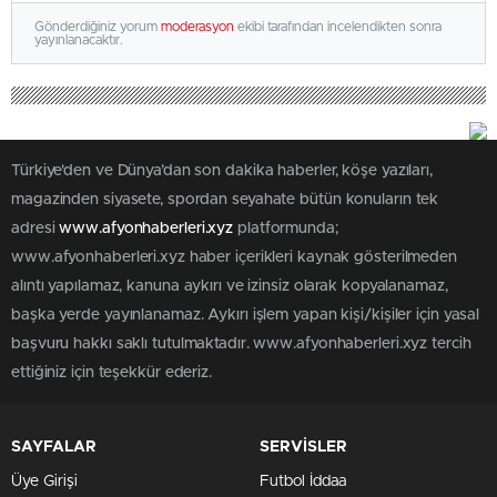
Gönderdiğiniz yorum
moderasyon
ekibi tarafından incelendikten sonra
yayınlanacaktır.
Türkiye'den ve Dünya’dan son dakika haberler, köşe yazıları,
magazinden siyasete, spordan seyahate bütün konuların tek
adresi
www.afyonhaberleri.xyz
platformunda;
www.afyonhaberleri.xyz haber içerikleri kaynak gösterilmeden
alıntı yapılamaz, kanuna aykırı ve izinsiz olarak kopyalanamaz,
başka yerde yayınlanamaz. Aykırı işlem yapan kişi/kişiler için yasal
başvuru hakkı saklı tutulmaktadır. www.afyonhaberleri.xyz tercih
ettiğiniz için teşekkür ederiz.
SAYFALAR
SERVİSLER
Üye Girişi
Futbol İddaa