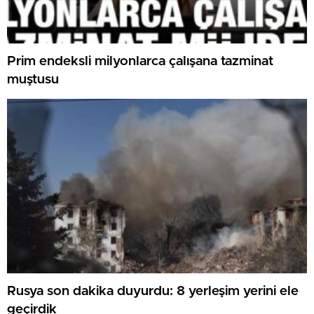
Prim endeksli milyonlarca çalışana tazminat
muştusu
Rusya son dakika duyurdu: 8 yerleşim yerini ele
geçirdik