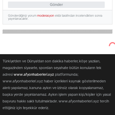
Gönder
Gönderdiğiniz yorum
moderasyon
ekibi tarafından incelendikten sonra
yayınlanacaktır.
Türkiye'den ve Dünya’dan son dakika haberler, köşe yazıları,
magazinden siyasete, spordan seyahate bütün konuların tek
adresi
www.afyonhaberleri.xyz
platformunda;
www.afyonhaberleri.xyz haber içerikleri kaynak gösterilmeden
alıntı yapılamaz, kanuna aykırı ve izinsiz olarak kopyalanamaz,
başka yerde yayınlanamaz. Aykırı işlem yapan kişi/kişiler için yasal
başvuru hakkı saklı tutulmaktadır. www.afyonhaberleri.xyz tercih
ettiğiniz için teşekkür ederiz.