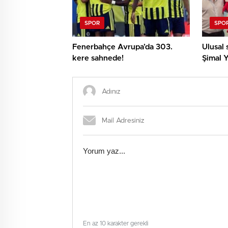
SPOR
SPO
Fenerbahçe Avrupa’da 303.
Ulusal 
kere sahnede!
Şimal Y
Avrupa
En az 10 karakter gerekli