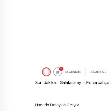
0
BEĞENDİM
ABONE OL
Son dakika… Galatasaray – Fenerbahçe 
Haberin Detayları Geliyor…