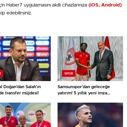
n Haber7 uygulamasını akıllı cihazlarınıza
(iOS, Android)
ip edebilirsiniz.
R
SPOR
l Doğan’dan Salah’ın
Samsunspor’dan geleceğe
e transfer müjdesi!
yatırım! 5 yıllık yeni imza
heyecan kattı