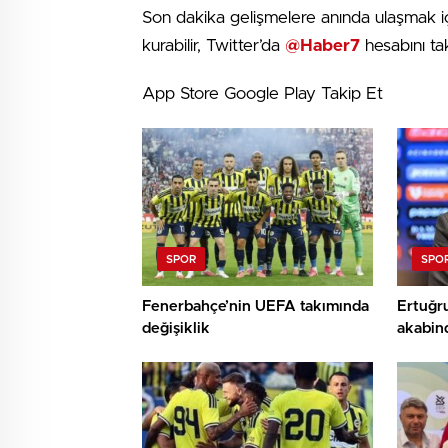
Son dakika gelişmelere anında ulaşmak içi
kurabilir, Twitter’da
@Haber7
hesabını tak
App Store
Google Play
Takip Et
SPOR
SPO
Fenerbahçe’nin UEFA takımında
Ertuğru
değişiklik
akabind