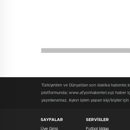
Türkiye'den ve Dünya’dan son dakika haberler, 
platformunda; www.afyonhaberleri.xyz haber içe
yayınlanamaz. Aykırı işlem yapan kişi/kişiler içi
SAYFALAR
SERVİSLER
Üye Girişi
Futbol İddaa