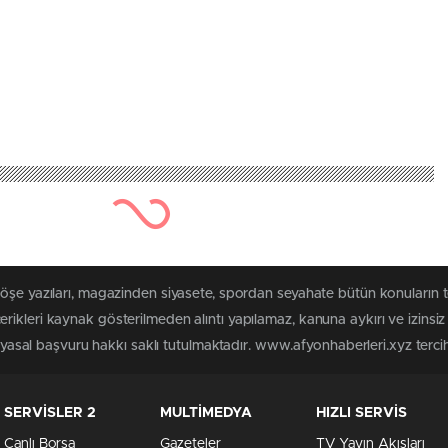
köşe yazıları, magazinden siyasete, spordan seyahate bütün konuların 
rikleri kaynak gösterilmeden alıntı yapılamaz, kanuna aykırı ve izins
n yasal başvuru hakkı saklı tutulmaktadır. www.afyonhaberleri.xyz tercih 
SERVİSLER 2
MULTİMEDYA
HIZLI SERVİS
Canlı Borsa
Gazeteler
TV Yayın Akışları