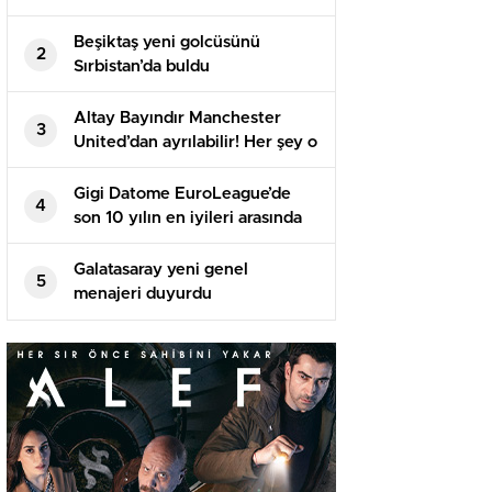
Beşiktaş yeni golcüsünü
2
Sırbistan’da buldu
Altay Bayındır Manchester
3
United’dan ayrılabilir! Her şey o
isme bağlı…
Gigi Datome EuroLeague’de
4
son 10 yılın en iyileri arasında
Galatasaray yeni genel
5
menajeri duyurdu