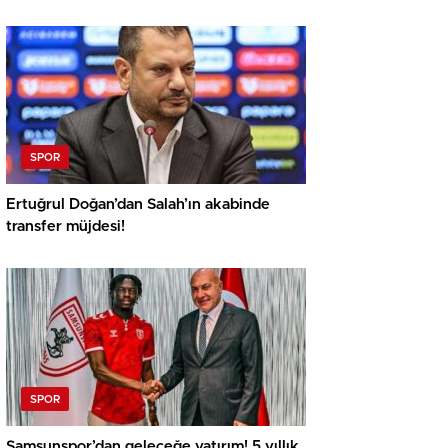
SPOR
Ertuğrul Doğan’dan Salah’ın akabinde
transfer müjdesi!
SPOR
Samsunspor’dan geleceğe yatırım! 5 yıllık