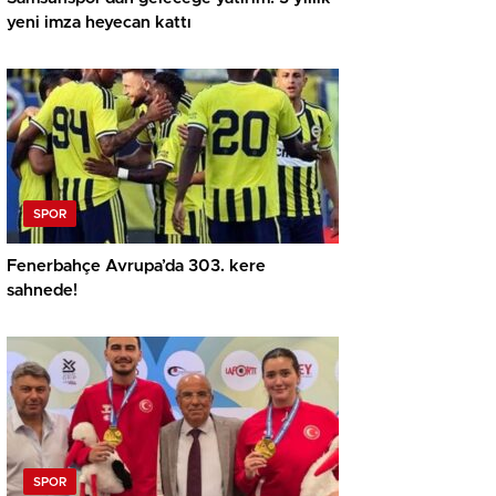
yeni imza heyecan kattı
SPOR
Fenerbahçe Avrupa’da 303. kere
sahnede!
SPOR