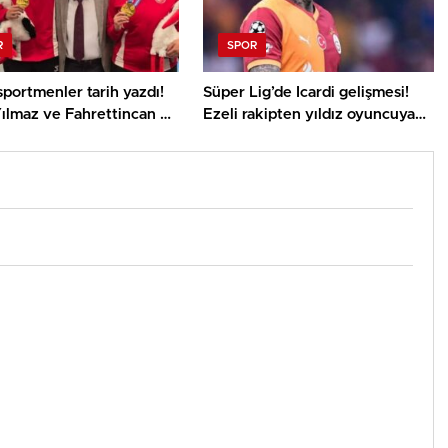
R
SPOR
sportmenler tarih yazdı!
Süper Lig’de Icardi gelişmesi!
ılmaz ve Fahrettincan Er
Ezeli rakipten yıldız oyuncuya
 Şampiyonu
şok yanıt