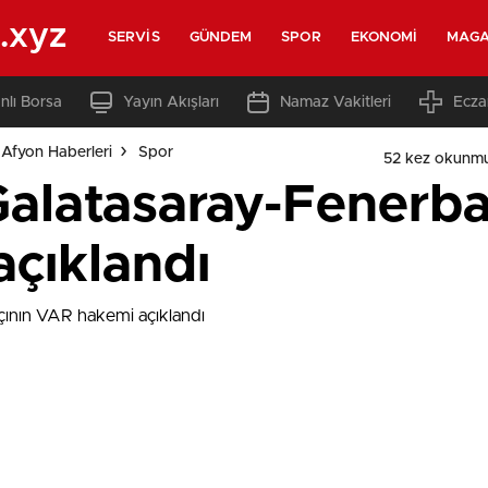
.xyz
SERVIS
GÜNDEM
SPOR
EKONOMI
MAGA
nlı Borsa
Yayın Akışları
Namaz Vakitleri
Ecza
Afyon Haberleri
Spor
52 kez okunmu
Galatasaray-Fenerb
çıklandı