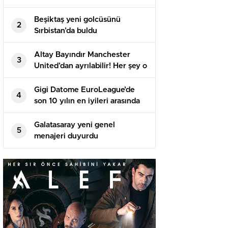
Beşiktaş yeni golcüsünü
2
Sırbistan’da buldu
Altay Bayındır Manchester
3
United’dan ayrılabilir! Her şey o
isme bağlı…
Gigi Datome EuroLeague’de
4
son 10 yılın en iyileri arasında
Galatasaray yeni genel
5
menajeri duyurdu