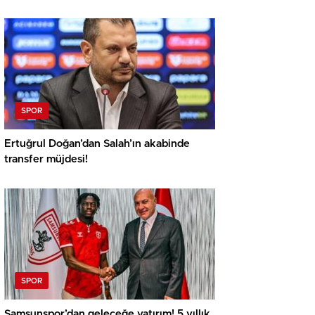
SPOR
Ertuğrul Doğan’dan Salah’ın akabinde
transfer müjdesi!
SPOR
Samsunspor’dan geleceğe yatırım! 5 yıllık