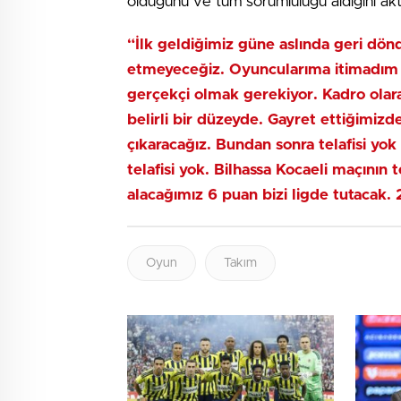
olduğunu ve tüm sorumluluğu aldığını akt
“İlk geldiğimiz güne aslında geri dönd
etmeyeceğiz. Oyuncularıma itimadım 
gerçekçi olmak gerekiyor. Kadro olarak
belirli bir düzeyde. Gayret ettiğimizde
çıkaracağız. Bundan sonra telafisi yok 
telafisi yok. Bilhassa Kocaeli maçının
alacağımız 6 puan bizi ligde tutacak. 
Oyun
Takım