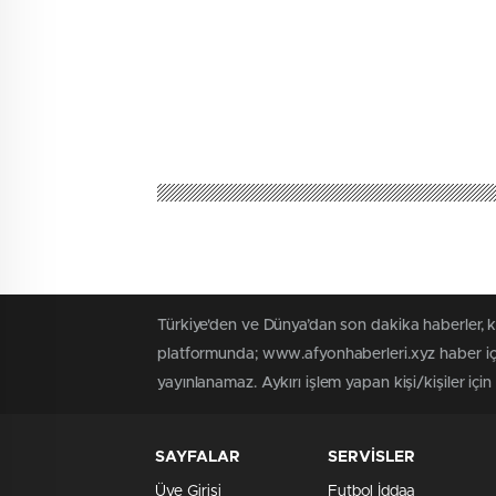
Türkiye'den ve Dünya’dan son dakika haberler, 
platformunda; www.afyonhaberleri.xyz haber içe
yayınlanamaz. Aykırı işlem yapan kişi/kişiler içi
SAYFALAR
SERVİSLER
Üye Girişi
Futbol İddaa