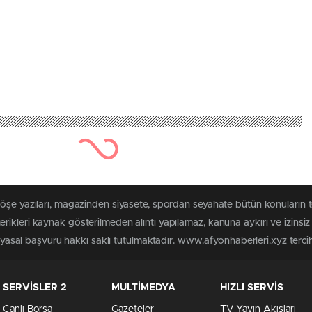
köşe yazıları, magazinden siyasete, spordan seyahate bütün konuların 
rikleri kaynak gösterilmeden alıntı yapılamaz, kanuna aykırı ve izins
n yasal başvuru hakkı saklı tutulmaktadır. www.afyonhaberleri.xyz tercih 
SERVİSLER 2
MULTİMEDYA
HIZLI SERVİS
Canlı Borsa
Gazeteler
TV Yayın Akışları