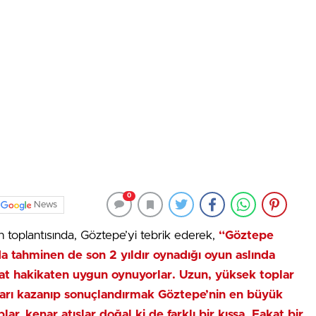
0
News
 toplantısında, Göztepe’yi tebrik ederek,
“Göztepe
da tahminen de son 2 yıldır oynadığı oyun aslında
akat hakikaten uygun oynuyorlar. Uzun, yüksek toplar
ları kazanıp sonuçlandırmak Göztepe’nin en büyük
ar, kenar atışlar doğal ki de farklı bir kıssa. Fakat bir