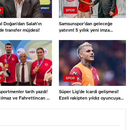
R
SPOR
l Doğan’dan Salah’ın
Samsunspor’dan geleceğe
e transfer müjdesi!
yatırım! 5 yıllık yeni imza
heyecan kattı
R
SPOR
sportmenler tarih yazdı!
Süper Lig’de Icardi gelişmesi!
ılmaz ve Fahrettincan Er
Ezeli rakipten yıldız oyuncuya
 Şampiyonu
şok yanıt