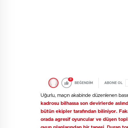
0
BEĞENDİM
ABONE OL
Uğurlu, maçın akabinde düzenlenen basın
kadrosu bilhassa son devirlerde aslın
bütün ekipler tarafından biliniyor. F
orada agresif oyuncular ve düşen top
oyun planlarından bir tanesi. Duran topl