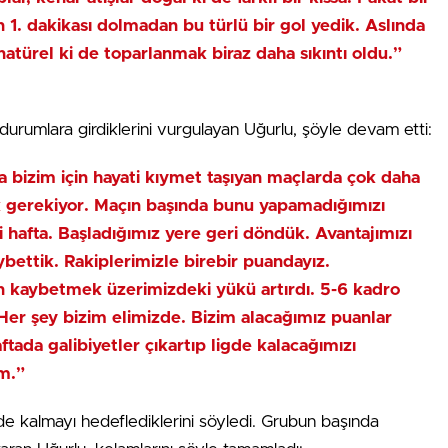
 1. dakikası dolmadan bu türlü bir gol yedik. Aslında
natürel ki de toparlanmak biraz daha sıkıntı oldu.”
 durumlara girdiklerini vurgulayan Uğurlu, şöyle devam etti:
da bizim için hayati kıymet taşıyan maçlarda çok daha
k gerekiyor. Maçın başında bunu yapamadığımızı
ti hafta. Başladığımız yere geri döndük. Avantajımızı
ybettik. Rakiplerimizle birebir puandayız.
an kaybetmek üzerimizdeki yükü artırdı. 5-6 kadro
Her şey bizim elimizde. Bizim alacağımız puanlar
tada galibiyetler çıkartıp ligde kalacağımızı
m.”
de kalmayı hedeflediklerini söyledi. Grubun başında