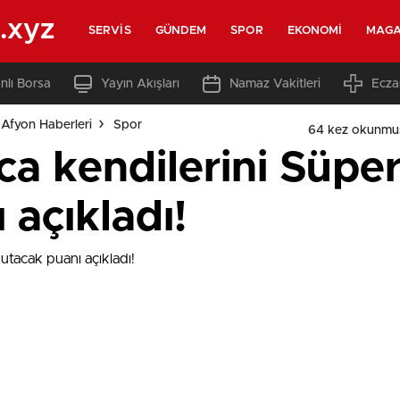
.xyz
SERVIS
GÜNDEM
SPOR
EKONOMI
MAGA
nlı Borsa
Yayın Akışları
Namaz Vakitleri
Ecza
Afyon Haberleri
Spor
64 kez okunmu
a kendilerini Süper
 açıkladı!