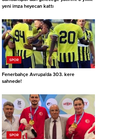
yeni imza heyecan kattı
SPOR
Fenerbahçe Avrupa’da 303. kere
sahnede!
SPOR