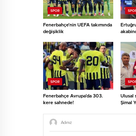
SPOR
SPO
Fenerbahçe’nin UEFA takımında
Ertuğru
değişiklik
akabind
SPOR
SPO
Fenerbahçe Avrupa’da 303.
Ulusal 
kere sahnede!
Şimal Y
Avrupa