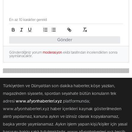
En az 10 karakter gerekli
Gönder
Gönderdiğiniz yorum
moderasyon
ekibi tarafından incelendikten sonra
yayınlanacaktır.
Türkiye'den ve Dünya’dan son dakika haberler, köşe yazıları,
magazinden siyasete, spordan seyahate bütün konuların tek
adresi
www.afyonhaberleri.xyz
platformunda;
www.afyonhaberleri.xyz haber içerikleri kaynak gösterilmeden
alıntı yapılamaz, kanuna aykırı ve izinsiz olarak kopyalanamaz,
başka yerde yayınlanamaz. Aykırı işlem yapan kişi/kişiler için yasal
başvuru hakkı saklı tutulmaktadır. www.afyonhaberleri.xyz tercih