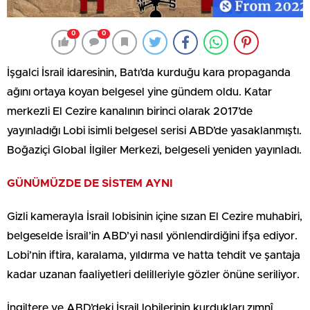
0
0
İşgalci İsrail idaresinin, Batı’da kurduğu kara propaganda
ağını ortaya koyan belgesel yine gündem oldu. Katar
merkezli El Cezire kanalının birinci olarak 2017’de
yayınladığı Lobi isimli belgesel serisi ABD’de yasaklanmıştı.
Boğaziçi Global İlgiler Merkezi, belgeseli yeniden yayınladı.
GÜNÜMÜZDE DE SİSTEM AYNI
Gizli kamerayla İsrail lobisinin içine sızan El Cezire muhabiri,
belgeselde İsrail’in ABD’yi nasıl yönlendirdiğini ifşa ediyor.
Lobi’nin iftira, karalama, yıldırma ve hatta tehdit ve şantaja
kadar uzanan faaliyetleri delilleriyle gözler önüne seriliyor.
İngiltere ve ABD’deki İsrail lobilerinin kurdukları zımnî