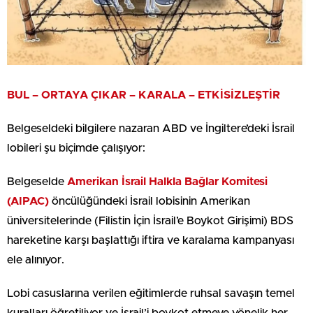
BUL – ORTAYA ÇIKAR – KARALA – ETKİSİZLEŞTİR
Belgeseldeki bilgilere nazaran ABD ve İngiltere’deki İsrail
lobileri şu biçimde çalışıyor:
Belgeselde
Amerikan İsrail Halkla Bağlar Komitesi
(AIPAC)
öncülüğündeki İsrail lobisinin Amerikan
üniversitelerinde (Filistin İçin İsrail’e Boykot Girişimi) BDS
hareketine karşı başlattığı iftira ve karalama kampanyası
ele alınıyor.
Lobi casuslarına verilen eğitimlerde ruhsal savaşın temel
kuralları öğretiliyor ve İsrail’i boykot etmeye yönelik her