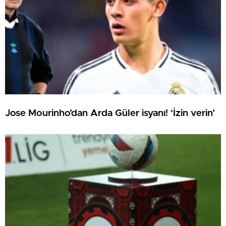
Jose Mourinho’dan Arda Güler isyanı! ‘İzin verin’