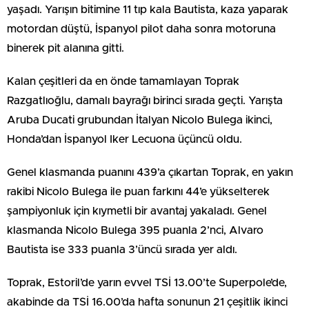
yaşadı. Yarışın bitimine 11 tıp kala Bautista, kaza yaparak
motordan düştü, İspanyol pilot daha sonra motoruna
binerek pit alanına gitti.
Kalan çeşitleri da en önde tamamlayan Toprak
Razgatlıoğlu, damalı bayrağı birinci sırada geçti. Yarışta
Aruba Ducati grubundan İtalyan Nicolo Bulega ikinci,
Honda’dan İspanyol Iker Lecuona üçüncü oldu.
Genel klasmanda puanını 439’a çıkartan Toprak, en yakın
rakibi Nicolo Bulega ile puan farkını 44’e yükselterek
şampiyonluk için kıymetli bir avantaj yakaladı. Genel
klasmanda Nicolo Bulega 395 puanla 2’nci, Alvaro
Bautista ise 333 puanla 3’üncü sırada yer aldı.
Toprak, Estoril’de yarın evvel TSİ 13.00’te Superpole’de,
akabinde da TSİ 16.00’da hafta sonunun 21 çeşitlik ikinci