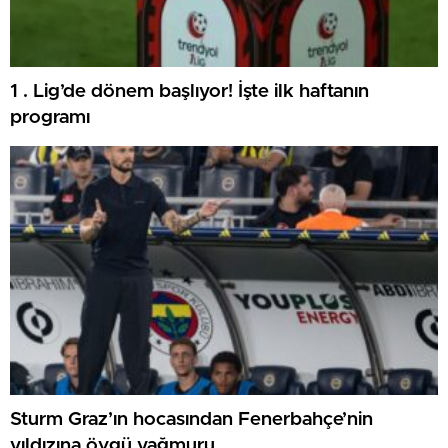
1 . Lig’de dönem başlıyor! İşte ilk haftanın
programı
Sturm Graz’ın hocasından Fenerbahçe’nin
yıldızına övgü yağmuru