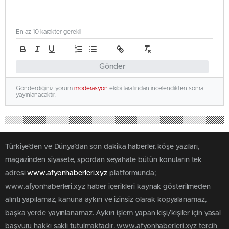
En az 10 karakter gerekli
Gönder
Gönderdiğiniz yorum
moderasyon
ekibi tarafından incelendikten sonra
yayınlanacaktır.
Türkiye'den ve Dünya’dan son dakika haberler, köşe yazıları,
magazinden siyasete, spordan seyahate bütün konuların tek
adresi
www.afyonhaberleri.xyz
platformunda;
www.afyonhaberleri.xyz haber içerikleri kaynak gösterilmeden
alıntı yapılamaz, kanuna aykırı ve izinsiz olarak kopyalanamaz,
başka yerde yayınlanamaz. Aykırı işlem yapan kişi/kişiler için yasal
başvuru hakkı saklı tutulmaktadır. www.afyonhaberleri.xyz tercih