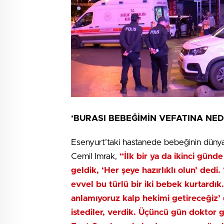
‘BURASI BEBEĞİMİN VEFATINA NE
Esenyurt’taki hastanede bebeğinin dün
Cemil Imrak,
“İlk bir ya da ikinci gün
geldik, ‘Her şeye hazırlıklı olun’ dedi.
evvel bu türlü bir iki bebek kurtardık.
anlamıyoruz kalp hekimi getireceğiz’ d
istediler, verdik. Üçüncü gün doktor 