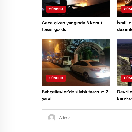
GÜNDEM
GÜN
Gece çıkan yangında 3 konut
İsrail’
hasar gördü
düzenle
hayatın
GÜNDEM
GÜN
Bahçelievler’de silahlı taarruz: 2
Devrile
yaralı
karı-ko