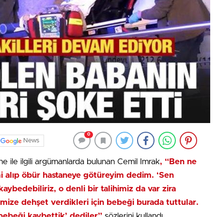
0
News
ne ile ilgili argümanlarda bulunan Cemil Imrak
, “Ben ne
i alıp öbür hastaneye götüreyim dedim. ‘Sen
bedebiliriz, o denli bir talihimiz da var zira
mize dehşet verdikleri için bebeği burada tuttular.
 bebeği kaybettik’ dediler”
sözlerini kullandı.