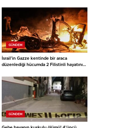
GÜNDEM
İsrail’in Gazze kentinde bir araca
düzenlediği hücumda 2 Filistinli hayatını
kaybetti
GÜNDEM
Gebe bayanın kuşkulu ölümü! 4’üncü