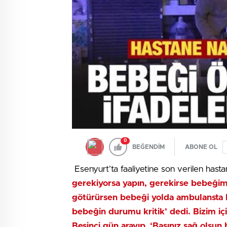
0
BEĞENDİM
ABONE OL
Esenyurt’ta faaliyetine son verilen hasta
gerekiyorsa yapın, gerekirse bebeğim
götürürsen bebeği yolda ambulansta kay
bebeğin durumu kritik’ dedi. Bizim içi
Beşinci gün arayıp, ‘Başınız sağ olsun