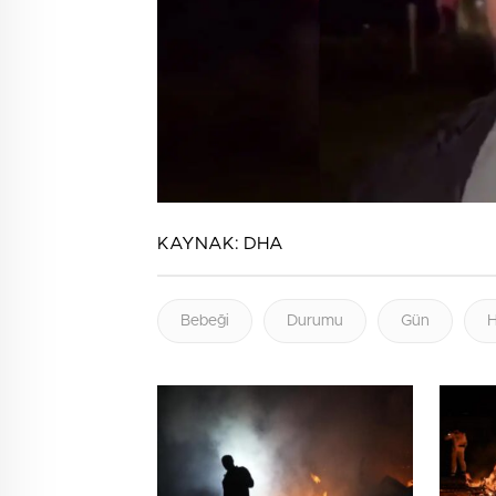
KAYNAK:
DHA
Bebeği
Durumu
Gün
H