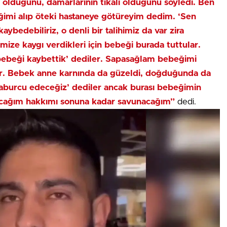
 olduğunu, damarlarının tıkalı olduğunu söyledi. Ben
ğimi alıp öteki hastaneye götüreyim dedim. ‘Sen
bedebiliriz, o denli bir talihimiz da var zira
mize kaygı verdikleri için bebeği burada tuttular.
 bebeği kaybettik’ dediler. Sapasağlam bebeğimi
ılar. Bebek anne karnında da güzeldi, doğduğunda da
p taburcu edeceğiz’ dediler ancak burası bebeğimin
yacağım hakkımı sonuna kadar savunacağım”
dedi.