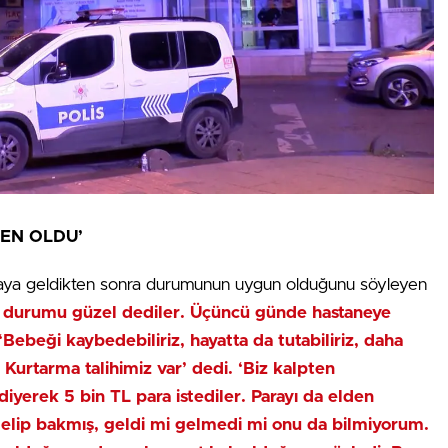
DEN OLDU’
yaya geldikten sonra durumunun uygun olduğunu söyleyen
de durumu güzel dediler. Üçüncü günde hastaneye
 ‘Bebeği kaybedebiliriz, hayatta da tutabiliriz, daha
 Kurtarma talihimiz var’ dedi. ‘Biz kalpten
iyerek 5 bin TL para istediler. Parayı da elden
gelip bakmış, geldi mi gelmedi mi onu da bilmiyorum.