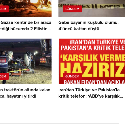
DEM
GÜNDEM
in Gazze kentinde bir araca
Gebe bayanın kuşkulu ölümü!
diği hücumda 2 Filistinli
4’üncü kattan düştü
ı kaybetti
DEM
GÜNDEM
n traktörün altında kalan
İran’dan Türkiye ve Pakistan’la
ca, hayatını yitirdi
kritik telefon: ‘ABD’ye karşılık
vermeye hazırız’