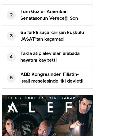
Tüm Gözler Amerikan
2
Senatasonun Vereceği Son
Kararda
65 farklı suça karışan kuşkulu
3
JASAT’tan kaçamadı
Takla atıp alev alan arabada
4
hayatını kaybetti
ABD Kongresinden Filistin-
5
İsrail meselesinde ‘iki devletli
çözüme’ destek