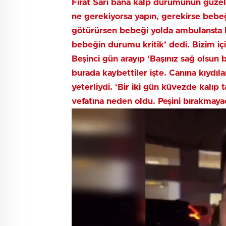
Fırat Sarı bana kalp durumunun güzel
ne gerekiyorsa yapın, gerekirse bebe
götürürsen bebeği yolda ambulansta kay
bebeğin durumu kritik’ dedi. Bizim içi
Beşinci gün arayıp ‘Başınız sağ olsun
burada kaybettiler işte. Canına kıyd
yeterliydi. ‘Bir iki gün küvezde kalı
vefatına neden oldu. Peşini bırakma