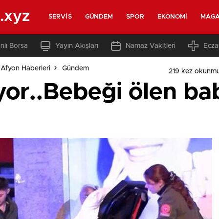
.xyz
SERVIS
GÜNDEM
SPOR
EKONOMI
MAGA
nlı Borsa
Yayın Akışları
Namaz Vakitleri
Ecza
Afyon Haberleri
Gündem
219 kez okunmu
üyor..Bebeği ölen b