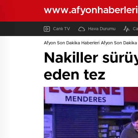
www.afyonhaberleri
Canlı TV
Hava Durumu
Ca
Afyon Son Dakika Haberleri Afyon Son Dakika 
Nakiller sür
eden tez