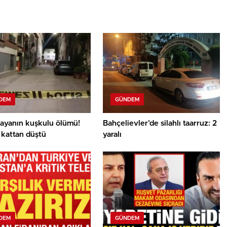
DEM
GÜNDEM
ayanın kuşkulu ölümü!
Bahçelievler’de silahlı taarruz: 2
 kattan düştü
yaralı
DEM
GÜNDEM