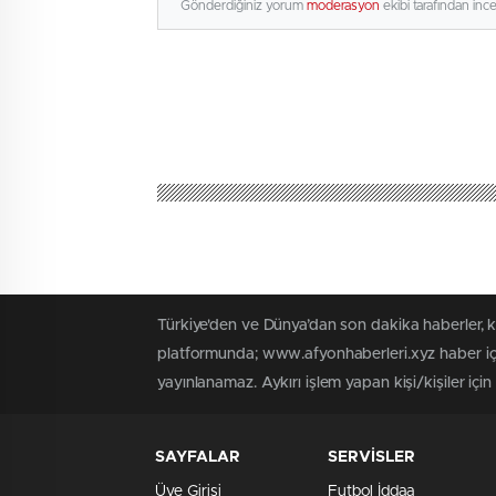
Gönderdiğiniz yorum
moderasyon
ekibi tarafından inc
Türkiye'den ve Dünya’dan son dakika haberler, 
platformunda; www.afyonhaberleri.xyz haber içe
yayınlanamaz. Aykırı işlem yapan kişi/kişiler içi
SAYFALAR
SERVİSLER
Üye Girişi
Futbol İddaa