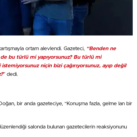
 tartışmayla ortam alevlendi. Gazeteci,
“Benden ne
a de bu türlü mi yapıyorsunuz? Bu türlü mi
stemiyorsunuz niçin bizi çağırıyorsunuz, ayıp değil
z?
” dedi.
Doğan, bir anda gazeteciye, “Konuşma fazla, gelme lan bir
 düzenlendiği salonda bulunan gazetecilerin reaksiyonunu