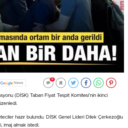
0
News
yonu (DİSK) Taban Fiyat Tespit Komitesi’nin ikinci
üzenledi.
eteciler hazır bulundu. DİSK Genel Lideri Dilek Çerkezoğlu
, imaj almak istedi.