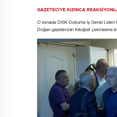
GAZETECİYE KIZINCA REAKSİYONL
O esnada DİSK Dokuma İş Genel Lideri K
Doğan gazetecinin fotoğraf çekmesine kızı