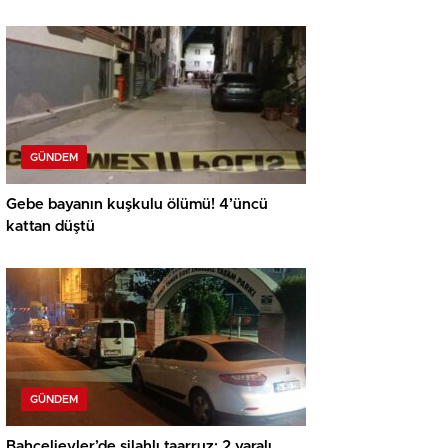
kaybetti
GÜNDEM
Gebe bayanın kuşkulu ölümü! 4’üncü
kattan düştü
GÜNDEM
Bahçelievler’de silahlı taarruz: 2 yaralı