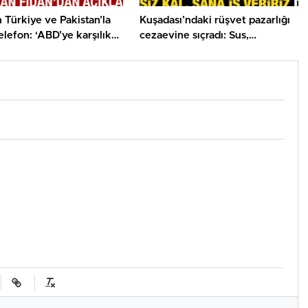
n Türkiye ve Pakistan’la
Kuşadası’ndaki rüşvet pazarlığı
telefon: ‘ABD’ye karşılık
cezaevine sıçradı: Sus,
 hazırız’
konuşma! Sana iş veririz