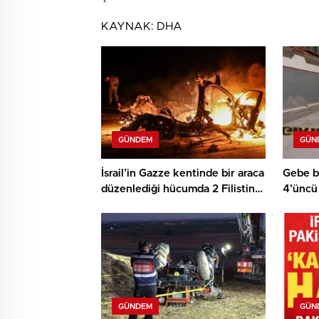
KAYNAK:
DHA
GÜNDEM
GÜN
İsrail’in Gazze kentinde bir araca
Gebe b
düzenlediği hücumda 2 Filistinli
4’üncü
hayatını kaybetti
GÜNDEM
GÜN