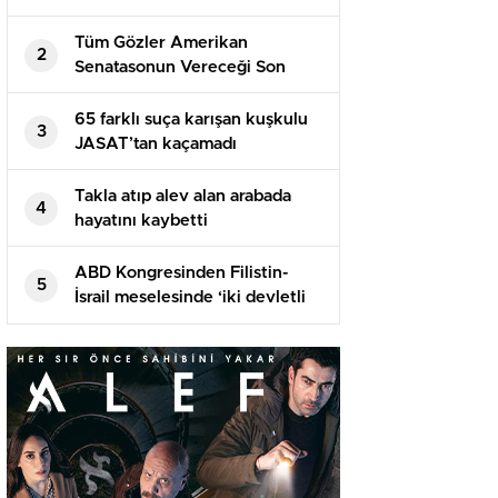
Tüm Gözler Amerikan
2
Senatasonun Vereceği Son
Kararda
65 farklı suça karışan kuşkulu
3
JASAT’tan kaçamadı
Takla atıp alev alan arabada
4
hayatını kaybetti
ABD Kongresinden Filistin-
5
İsrail meselesinde ‘iki devletli
çözüme’ destek