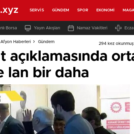
.xyz
SERVIS
GÜNDEM
SPOR
EKONOMI
MAGA
nlı Borsa
Yayın Akışları
Namaz Vakitleri
Ecza
Afyon Haberleri
Gündem
294 kez okunmuş
t açıklamasında ort
e lan bir daha