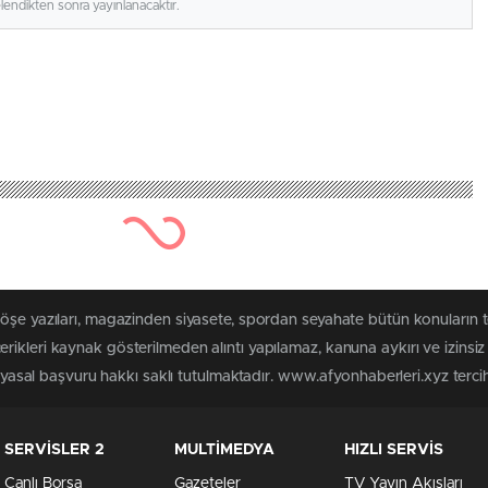
elendikten sonra yayınlanacaktır.
köşe yazıları, magazinden siyasete, spordan seyahate bütün konuların 
rikleri kaynak gösterilmeden alıntı yapılamaz, kanuna aykırı ve izins
n yasal başvuru hakkı saklı tutulmaktadır. www.afyonhaberleri.xyz tercih 
SERVİSLER 2
MULTİMEDYA
HIZLI SERVİS
Canlı Borsa
Gazeteler
TV Yayın Akışları