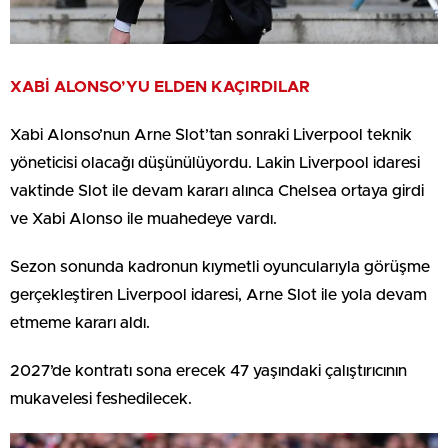
XABİ ALONSO’YU ELDEN KAÇIRDILAR
Xabi Alonso’nun Arne Slot’tan sonraki Liverpool teknik
yöneticisi olacağı düşünülüyordu. Lakin Liverpool idaresi
vaktinde Slot ile devam kararı alınca Chelsea ortaya girdi
ve Xabi Alonso ile muahedeye vardı.
Sezon sonunda kadronun kıymetli oyuncularıyla görüşme
gerçekleştiren Liverpool idaresi, Arne Slot ile yola devam
etmeme kararı aldı.
2027’de kontratı sona erecek 47 yaşındaki çalıştırıcının
mukavelesi feshedilecek.