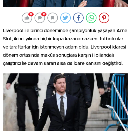
0
0
Liverpool ile birinci döneminde şampiyonluk yaşayan Arne
Slot, ikinci yılında hiçbir kupa kazanamazken, futbolcular
ve taraftarlar için istenmeyen adam oldu. Liverpool idaresi
dönem ortasında makûs sonuçlara karşın Hollandalı
çalıştırıcı ile devam kararı alsa da idare kanısını değiştirdi.