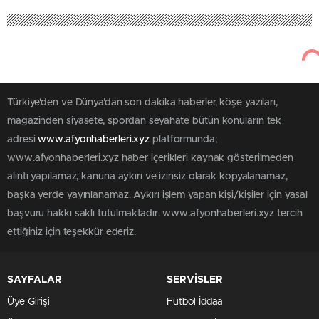
Türkiye'den ve Dünya’dan son dakika haberler, köşe yazıları,
magazinden siyasete, spordan seyahate bütün konuların tek
adresi
www.afyonhaberleri.xyz
platformunda;
www.afyonhaberleri.xyz haber içerikleri kaynak gösterilmeden
alıntı yapılamaz, kanuna aykırı ve izinsiz olarak kopyalanamaz,
başka yerde yayınlanamaz. Aykırı işlem yapan kişi/kişiler için yasal
başvuru hakkı saklı tutulmaktadır. www.afyonhaberleri.xyz tercih
ettiğiniz için teşekkür ederiz.
SAYFALAR
SERVİSLER
Üye Girişi
Futbol İddaa