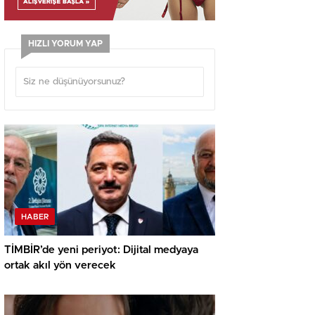
HIZLI YORUM YAP
HABER
TİMBİR’de yeni periyot: Dijital medyaya
ortak akıl yön verecek