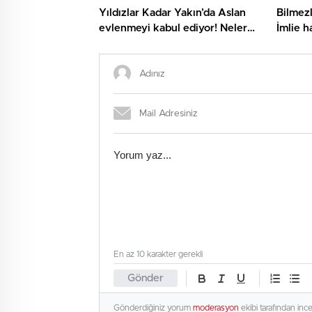
Yıldızlar Kadar Yakın’da Aslan
Bilmezl
evlenmeyi kabul ediyor! Nelere
İmlie h
neden olacak?
kurtara
En az 10 karakter gerekli
Gönder
Gönderdiğiniz yorum
moderasyon
ekibi tarafından inc