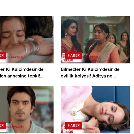
ER
HABER
er Ki Kalbimdesin’de
Bilmezler Ki Kalbimdesin’de
den annesine tepki!
evlilik kolyesi! Aditya ne
nıyor mu?
açıklama yapacak?
ER
HABER