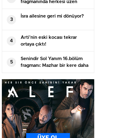
fragmanında herkesi üzen
gelişme! Hayal kırıklığına
uğrattı
İsra ailesine geri mi dönüyor?
3
Arti’nin eski kocası tekrar
4
ortaya çıktı!
Senindir Sol Yanım 16.bölüm
5
fragmanı: Mazhar bir kere daha
ortalığı karıştırdı!