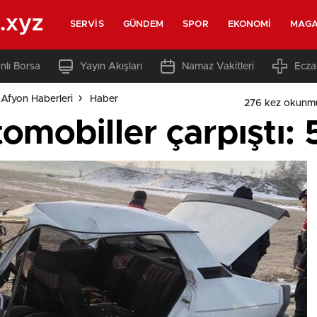
.xyz
SERVIS
GÜNDEM
SPOR
EKONOMI
MAGA
nlı Borsa
Yayın Akışları
Namaz Vakitleri
Ecza
Afyon Haberleri
Haber
276 kez okunm
omobiller çarpıştı: 5