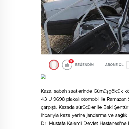
0
BEĞENDİM
ABONE OL
Kaza, sabah saatlerinde Gümüşgölcük köyü
43 U 9698 plakalı otomobil ile Ramazan 
çarpıştı. Kazada sürücüler ile Baki Şent
ihbarıyla kaza yerine jandarma ve sağlık e
Dr. Mustafa Kalemli Devlet Hastanesi’ne kal