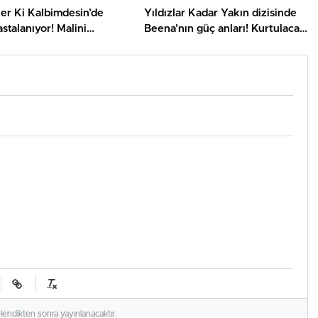
er Ki Kalbimdesin’de
Yıldızlar Kadar Yakın dizisinde
astalanıyor! Malini
Beena’nın güç anları! Kurtulacak
bilecek mi?
mı?
elendikten sonra yayınlanacaktır.