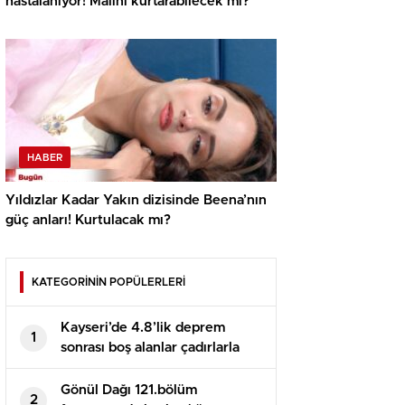
hastalanıyor! Malini kurtarabilecek mi?
HABER
Yıldızlar Kadar Yakın dizisinde Beena’nın
güç anları! Kurtulacak mı?
KATEGORİNİN POPÜLERLERİ
Kayseri’de 4.8’lik deprem
1
sonrası boş alanlar çadırlarla
doldu
Gönül Dağı 121.bölüm
2