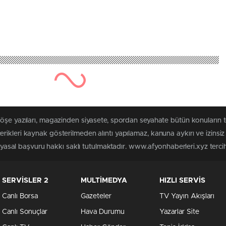
köşe yazıları, magazinden siyasete, spordan seyahate bütün konuların 
rikleri kaynak gösterilmeden alıntı yapılamaz, kanuna aykırı ve izins
n yasal başvuru hakkı saklı tutulmaktadır. www.afyonhaberleri.xyz tercih 
SERVİSLER 2
MULTİMEDYA
HIZLI SERVİS
Canlı Borsa
Gazeteler
TV Yayın Akışları
Canlı Sonuçlar
Hava Durumu
Yazarlar Site