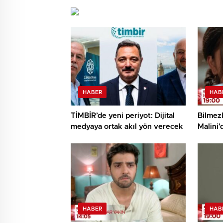
HABER
HAB
TİMBİR’de yeni periyot: Dijital
Bilmezl
medyaya ortak akıl yön verecek
Malini’
Yakala
HABER
HAB