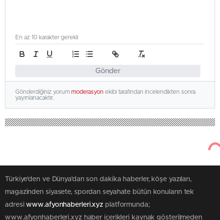
En az 10 karakter gerekli
Gönder
Gönderdiğiniz yorum
moderasyon
ekibi tarafından incelendikten sonra
yayınlanacaktır.
Türkiye'den ve Dünya’dan son dakika haberler, köşe yazıları,
magazinden siyasete, spordan seyahate bütün konuların tek
adresi
www.afyonhaberleri.xyz
platformunda;
www.afyonhaberleri.xyz haber içerikleri kaynak gösterilmeden