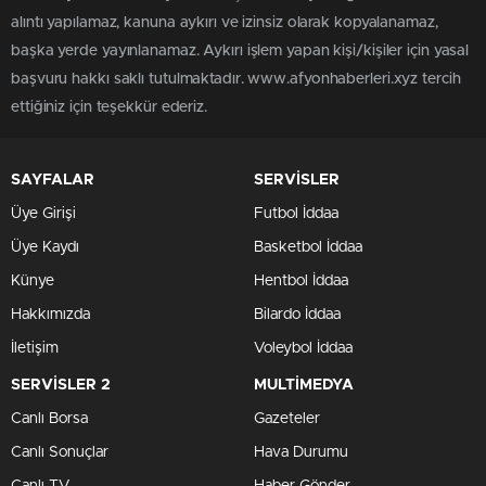
alıntı yapılamaz, kanuna aykırı ve izinsiz olarak kopyalanamaz,
başka yerde yayınlanamaz. Aykırı işlem yapan kişi/kişiler için yasal
başvuru hakkı saklı tutulmaktadır. www.afyonhaberleri.xyz tercih
ettiğiniz için teşekkür ederiz.
SAYFALAR
SERVİSLER
Üye Girişi
Futbol İddaa
Üye Kaydı
Basketbol İddaa
Künye
Hentbol İddaa
Hakkımızda
Bilardo İddaa
İletişim
Voleybol İddaa
SERVİSLER 2
MULTİMEDYA
Canlı Borsa
Gazeteler
Canlı Sonuçlar
Hava Durumu
Canlı TV
Haber Gönder