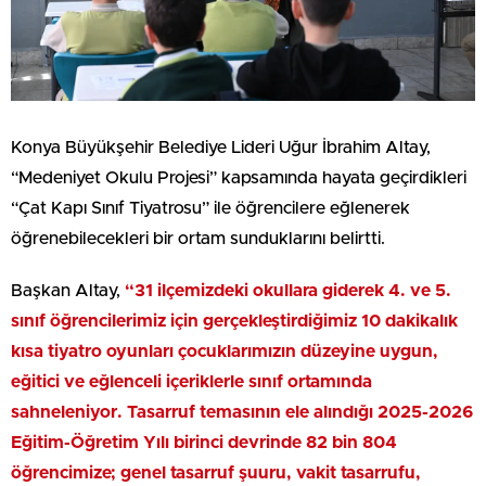
Konya Büyükşehir Belediye Lideri Uğur İbrahim Altay,
“Medeniyet Okulu Projesi” kapsamında hayata geçirdikleri
“Çat Kapı Sınıf Tiyatrosu” ile öğrencilere eğlenerek
öğrenebilecekleri bir ortam sunduklarını belirtti.
Başkan Altay,
“31 ilçemizdeki okullara giderek 4. ve 5.
sınıf öğrencilerimiz için gerçekleştirdiğimiz 10 dakikalık
kısa tiyatro oyunları çocuklarımızın düzeyine uygun,
eğitici ve eğlenceli içeriklerle sınıf ortamında
sahneleniyor. Tasarruf temasının ele alındığı 2025-2026
Eğitim-Öğretim Yılı birinci devrinde 82 bin 804
öğrencimize; genel tasarruf şuuru, vakit tasarrufu,