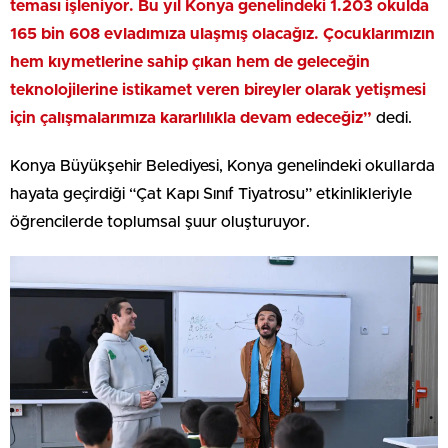
teması işleniyor. Bu yıl Konya genelindeki 1.203 okulda
165 bin 608 evladımıza ulaşmış olacağız. Çocuklarımızın
hem kıymetlerine sahip çıkan hem de geleceğin
teknolojilerine istikamet veren bireyler olarak yetişmesi
için çalışmalarımıza kararlılıkla devam edeceğiz”
dedi.
Konya Büyükşehir Belediyesi, Konya genelindeki okullarda
hayata geçirdiği “Çat Kapı Sınıf Tiyatrosu” etkinlikleriyle
öğrencilerde toplumsal şuur oluşturuyor.