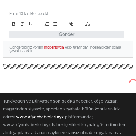
En az 10 karakter gerekli
Gönder
Gönderdiğiniz yorum
moderasyon
ekibi tarafından incelendikten sonra
yayınlanacaktır.
Türkiye'den ve Dünya’dan son dakika haberler, köşe yazıları,
magazinden siyasete, spordan seyahate bütün konuların tek
adresi
www.afyonhaberleri.xyz
platformunda;
www.afyonhaberleri.xyz haber içerikleri kaynak gösterilmeden
alıntı yapılamaz, kanuna aykırı ve izinsiz olarak kopyalanamaz,