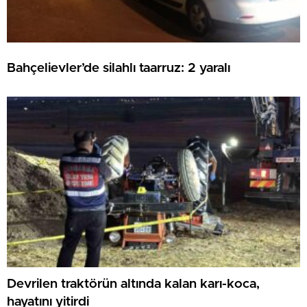
Bahçelievler’de silahlı taarruz: 2 yaralı
Devrilen traktörün altında kalan karı-koca,
hayatını yitirdi