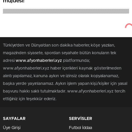
müjdesi!
Türkiye'den ve Dünya’dan son dakika haberler, köşe yazıları,
magazinden siyasete, spordan seyahate bütün konuların tek
adresi
www.afyonhaberleri.xyz
platformunda;
www.afyonhaberleri.xyz haber içerikleri kaynak gösterilmeden
alıntı yapılamaz, kanuna aykırı ve izinsiz olarak kopyalanamaz,
başka yerde yayınlanamaz. Aykırı işlem yapan kişi/kişiler için yasal
başvuru hakkı saklı tutulmaktadır. www.afyonhaberleri.xyz tercih
ettiğiniz için teşekkür ederiz.
SAYFALAR
SERVİSLER
Üye Girişi
Futbol İddaa