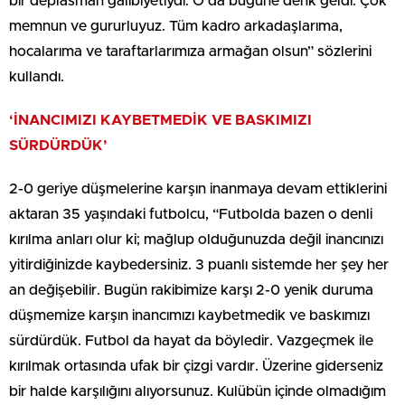
bir deplasman galibiyetiydi. O da bugüne denk geldi. Çok
memnun ve gururluyuz. Tüm kadro arkadaşlarıma,
hocalarıma ve taraftarlarımıza armağan olsun” sözlerini
kullandı.
‘İNANCIMIZI KAYBETMEDİK VE BASKIMIZI
SÜRDÜRDÜK’
2-0 geriye düşmelerine karşın inanmaya devam ettiklerini
aktaran 35 yaşındaki futbolcu, “Futbolda bazen o denli
kırılma anları olur ki; mağlup olduğunuzda değil inancınızı
yitirdiğinizde kaybedersiniz. 3 puanlı sistemde her şey her
an değişebilir. Bugün rakibimize karşı 2-0 yenik duruma
düşmemize karşın inancımızı kaybetmedik ve baskımızı
sürdürdük. Futbol da hayat da böyledir. Vazgeçmek ile
kırılmak ortasında ufak bir çizgi vardır. Üzerine giderseniz
bir halde karşılığını alıyorsunuz. Kulübün içinde olmadığım