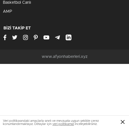
Basketbol Canlı
AMP
BİZİ TAKİP ET
www.afyonhaberleri.xyz
Veri politikasındaki amaçlarla sınırlı ve mevzuata uygun şekilde çerez
konumlandırmaktayız. Detaylar için
veri politikamızı
inceleyebilirsiniz.