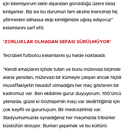
için bilemiyorum lakin dışarıdan görüldüğü üzere biraz
kırılganlar. Biz ise bu durumun tam aksine inancımızı hiç
yitirmeden bilhassa ekip kimliğimizle uğraş ediyoruz”
kelamlarını sarf etti.
‘ZORLUKLAR OLMADAN SEFASI SÜRÜLMÜYOR’
Tecrübeli futbolcu kelamlarını şu halde noktaladı:
“Kendi amaçlarını içinde tutan ve bunu mütevazı biçimde
alana yansıtan, mütevazı bir kümeyle çalışan ancak hiçbir
muvaffakiyetin tesadüf olmadığını her maç gösteren bir
kadromuz var. Ben ekibimle gurur duyuyorum. 100’üncü
yılımızda, güzel ki Göztepe’nin maçı var dedirttiğimiz için
çok keyifli ve gururluyum. Bir medcezirimiz var.
Stadyumumuzda oynadığımız her maçımızda tribünler
büsbütün doluyor. Bunları yaşamak ve bu kültürü