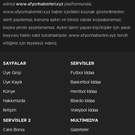
adresi
www.afyonhaberleri.xyz
platformunda;
www.afyonhaberleri.xyz haber içerikleri kaynak gösterilmeden
alıntı yapılamaz, kanuna aykırı ve izinsiz olarak kopyalanamaz,
başka yerde yayınlanamaz. Aykırı işlem yapan kişi/kişiler için yasal
başvuru hakkı saklı tutulmaktadır. www.afyonhaberleri.xyz tercih
ettiğiniz için teşekkür ederiz.
SAYFALAR
SERVİSLER
Üye Girişi
Futbol İddaa
Üye Kaydı
Basketbol İddaa
Künye
Hentbol İddaa
Hakkımızda
Bilardo İddaa
İletişim
Voleybol İddaa
SERVİSLER 2
MULTİMEDYA
Canlı Borsa
Gazeteler