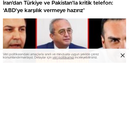
İran’dan Türkiye ve Pakistan’la kritik telefon:
‘ABD’ye karşılık vermeye hazırız’
Veri politikasındaki amaçlarla sınırlı ve mevzuata uygun şekilde çerez
konumlandırmaktayız. Detaylar için
veri politikamızı
inceleyebilirsiniz.
Kuşadası’ndaki rüşvet pazarlığı cezaevine sıçradı:
Sus, konuşma! Sana iş veririz