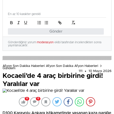
En az 10 karakter gerekli
Gönder
Gönderdiğiniz yorum
moderasyon
ekibi tarafından incelendikten sonra
yayınlanacaktır.
Afyon Son Dakika Haberleri Afyon Son Dakika Afyon Haberleri
Gündem
111
10 Mayıs 2026
Kocaeli’de 4 araç birbirine girdi!
Yaralılar var
0
0
D100 Karayolu Ankara istikametinde yaşanan kaza paniğe