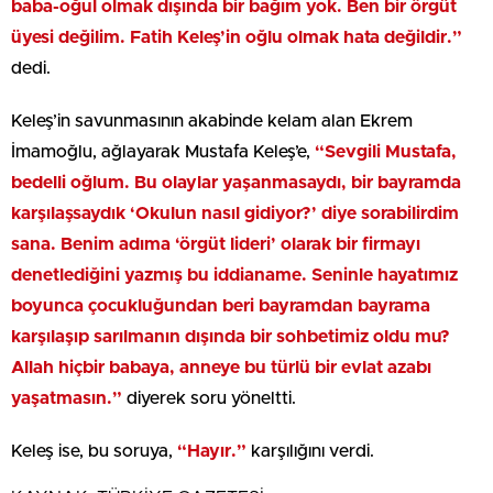
baba-oğul olmak dışında bir bağım yok. Ben bir örgüt
üyesi değilim. Fatih Keleş’in oğlu olmak hata değildir.”
dedi.
Keleş’in savunmasının akabinde kelam alan Ekrem
İmamoğlu, ağlayarak Mustafa Keleş’e,
“Sevgili Mustafa,
bedelli oğlum. Bu olaylar yaşanmasaydı, bir bayramda
karşılaşsaydık ‘Okulun nasıl gidiyor?’ diye sorabilirdim
sana. Benim adıma ‘örgüt lideri’ olarak bir firmayı
denetlediğini yazmış bu iddianame. Seninle hayatımız
boyunca çocukluğundan beri bayramdan bayrama
karşılaşıp sarılmanın dışında bir sohbetimiz oldu mu?
Allah hiçbir babaya, anneye bu türlü bir evlat azabı
yaşatmasın.”
diyerek soru yöneltti.
Keleş ise, bu soruya,
“Hayır.”
karşılığını verdi.