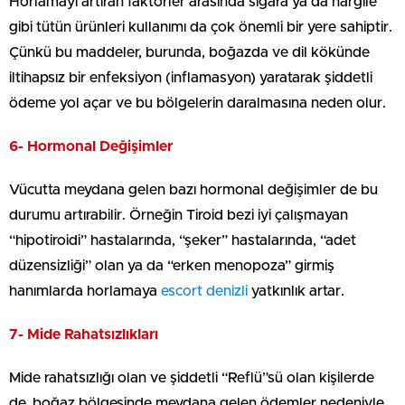
Horlamayı artıran faktörler arasında sigara ya da nargile
gibi tütün ürünleri kullanımı da çok önemli bir yere sahiptir.
Çünkü bu maddeler, burunda, boğazda ve dil kökünde
iltihapsız bir enfeksiyon (inflamasyon) yaratarak şiddetli
ödeme yol açar ve bu bölgelerin daralmasına neden olur.
6- Hormonal Değişimler
Vücutta meydana gelen bazı hormonal değişimler de bu
durumu artırabilir. Örneğin Tiroid bezi iyi çalışmayan
“hipotiroidi” hastalarında, “şeker” hastalarında, “adet
düzensizliği” olan ya da “erken menopoza” girmiş
hanımlarda horlamaya
escort denizli
yatkınlık artar.
7- Mide Rahatsızlıkları
Mide rahatsızlığı olan ve şiddetli “Reflü”sü olan kişilerde
de, boğaz bölgesinde meydana gelen ödemler nedeniyle