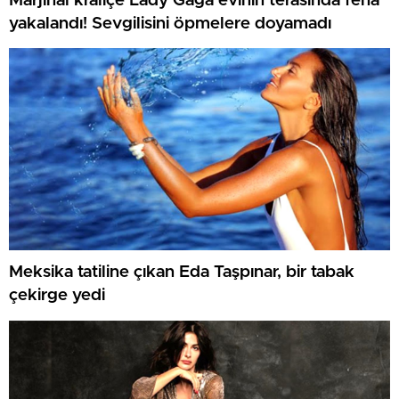
Marjinal kraliçe Lady Gaga evinin terasında fena
yakalandı! Sevgilisini öpmelere doyamadı
Meksika tatiline çıkan Eda Taşpınar, bir tabak
çekirge yedi