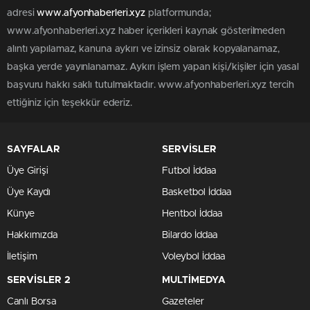
adresi
www.afyonhaberleri.xyz
platformunda;
www.afyonhaberleri.xyz haber içerikleri kaynak gösterilmeden
alıntı yapılamaz, kanuna aykırı ve izinsiz olarak kopyalanamaz,
başka yerde yayınlanamaz. Aykırı işlem yapan kişi/kişiler için yasal
başvuru hakkı saklı tutulmaktadır. www.afyonhaberleri.xyz tercih
ettiğiniz için teşekkür ederiz.
SAYFALAR
SERVİSLER
Üye Girişi
Futbol İddaa
Üye Kaydı
Basketbol İddaa
Künye
Hentbol İddaa
Hakkımızda
Bilardo İddaa
İletişim
Voleybol İddaa
SERVİSLER 2
MULTİMEDYA
Canlı Borsa
Gazeteler