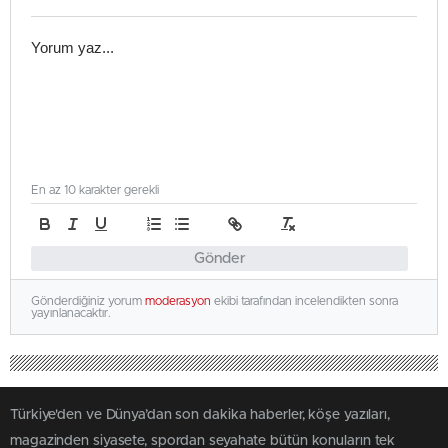
En az 10 karakter gerekli
Gönder
Gönderdiğiniz yorum
moderasyon
ekibi tarafından incelendikten sonra
yayınlanacaktır.
Türkiye'den ve Dünya’dan son dakika haberler, köşe yazıları,
magazinden siyasete, spordan seyahate bütün konuların tek