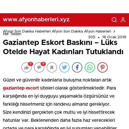
www.afyonhaberleri.xyz
Afyon Son Dakika Haberleri Afyon Son Dakika Afyon Haberleri
Her Telden
305
18 Ocak 2019
Gaziantep Eskort Baskını – Lüks
Otelde Hayat Kadınları Tutuklandı
0
0
Güzel ve güvenilir kadınlarla buluşma noktaları artık
gaziantep escort
siteleri olarak gösterilmektedir. Para
karşılığında en iyi duyguyu yaşamakta özgürsünüz ve
farklılığı hissetmeniz için randevu almanız gerekiyor.
Size kendinizi gerçekten çok mutlu ve iyi hissettirecek
hatunlar var. Beklenenden daha fazla haz verecekleri
ortada ve para karşılığında en iyi sunumları yapabilirler.