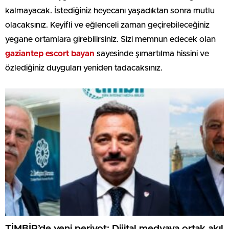
kalmayacak. İstediğiniz heyecanı yaşadıktan sonra mutlu
olacaksınız. Keyifli ve eğlenceli zaman geçirebileceğiniz
yegane ortamlara girebilirsiniz. Sizi memnun edecek olan
gaziantep escort bayan
sayesinde şımartılma hissini ve
özlediğiniz duyguları yeniden tadacaksınız.
TİMBİR’de yeni periyot: Dijital medyaya ortak akıl