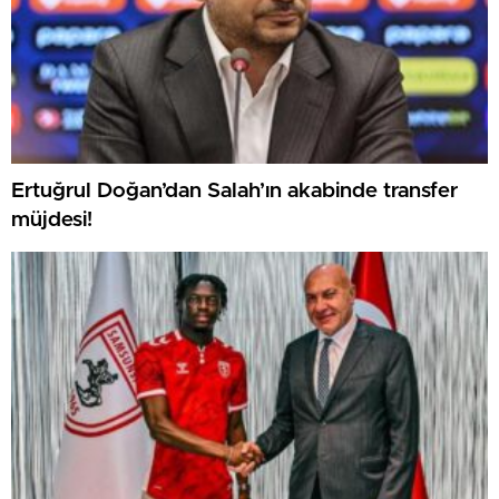
Ertuğrul Doğan’dan Salah’ın akabinde transfer
müjdesi!