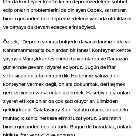
İftarda konteyner kentte kalan depremzedelerle sohbet
edip onların problemlerini da dinleyen Özbek, sarsıntının
birinci gününden beri depremzedelerin yanında olduklarını
ve olmaya da devam edeceklerini söyledi.
Özbek, “Deprem sonrası bölgede dayanaklarımız oldu ve
Kahramanmaraş’ta bunlardan bir tanesi. Konteyner kentte
yaşayan Maraşlı kardeşlerimizi bayramlarda ve Ramazan
günlerinde devamlı ziyaret ediyoruz. Bugün de iftar
sofrasında onlarla beraberdik. Hedefimiz yalnızca bir
konteyner vermek değil, onlara dokunmak, dertleşmek;
gereksinimleri varsa onları gidermek. Hasebiyle biz onları
ziyaret ettikçe onlar da çok şad oluyorlar. Elimizden
geldiği kadar Galatasaray Spor Kulübü olarak bölgedeki
muhtaçlık sahibi herkese elimizi uzatıyoruz. Sarsıntının
birinci gününden beri bu türlü. Bugün de buradayız, onlarla
birlikte iftar yaptık” diye konuştu.