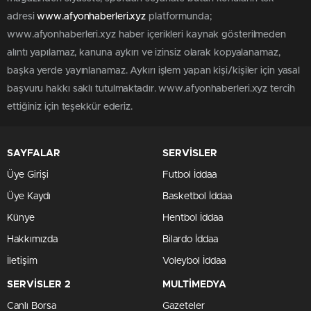
adresi
www.afyonhaberleri.xyz
platformunda;
www.afyonhaberleri.xyz haber içerikleri kaynak gösterilmeden
alıntı yapılamaz, kanuna aykırı ve izinsiz olarak kopyalanamaz,
başka yerde yayınlanamaz. Aykırı işlem yapan kişi/kişiler için yasal
başvuru hakkı saklı tutulmaktadır. www.afyonhaberleri.xyz tercih
ettiğiniz için teşekkür ederiz.
SAYFALAR
SERVİSLER
Üye Girişi
Futbol İddaa
Üye Kaydı
Basketbol İddaa
Künye
Hentbol İddaa
Hakkımızda
Bilardo İddaa
İletişim
Voleybol İddaa
SERVİSLER 2
MULTİMEDYA
Canlı Borsa
Gazeteler