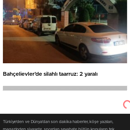
Bahçelievler’de silahlı taarruz: 2 yaralı
Türkiye'den ve Dünya’dan son dakika haberler, köşe yazıları,
magazinden siyasete, spordan seyahate bütün konuların tek