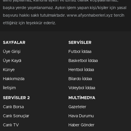
alıntı yapılamaz, kanuna aykırı ve izinsiz olarak kopyalanamaz,
başka yerde yayınlanamaz. Aykırı işlem yapan kişi/kişiler için yasal
başvuru hakkı saklı tutulmaktadır. www.afyonhaberleri.xyz tercih
ettiğiniz için teşekkür ederiz.
SAYFALAR
SERVİSLER
Üye Girişi
Futbol İddaa
Üye Kaydı
Basketbol İddaa
Künye
Hentbol İddaa
Hakkımızda
Bilardo İddaa
İletişim
Voleybol İddaa
SERVİSLER 2
MULTİMEDYA
Canlı Borsa
Gazeteler
Canlı Sonuçlar
Hava Durumu
Canlı TV
Haber Gönder