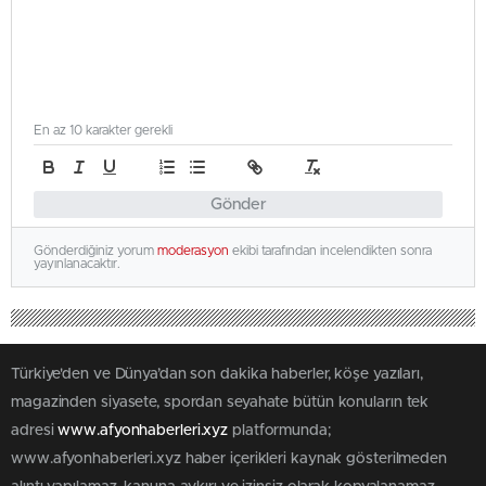
En az 10 karakter gerekli
Gönder
Gönderdiğiniz yorum
moderasyon
ekibi tarafından incelendikten sonra
yayınlanacaktır.
Türkiye'den ve Dünya’dan son dakika haberler, köşe yazıları,
magazinden siyasete, spordan seyahate bütün konuların tek
adresi
www.afyonhaberleri.xyz
platformunda;
www.afyonhaberleri.xyz haber içerikleri kaynak gösterilmeden