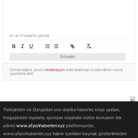
En az 10 karakter gerekli
Gönder
Gönderdiğiniz yorum
moderasyon
ekibi tarafından incelendikten sonra
yayınlanacaktır.
Türkiye'den ve Dünya’dan son dakika haberler, köşe yazıları,
magazinden siyasete, spordan seyahate bütün konuların tek
adresi
www.afyonhaberleri.xyz
platformunda;
www.afyonhaberleri.xyz haber içerikleri kaynak gösterilmeden