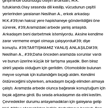
girişiminde bulunduğu olayın ardından, M.K.
tutuklandı.Olay sırasında dili kesilip, vücudunun çeşitli
yerlerinden yaralanan Neslihan A., erkek arkadaşı
M.K.#39;nın haksız yere hapishaneye gönderildiğini öne
sürerek, #39;Aramızdaki arbede yanlış anlaşıldı.
Arkadaşım beni darbetmek istemiyordu. Aksine kendime
zarar vermeme engel olmaya çalışıyordu#39; diye
konuştu. #39;TARTIŞMAMIZ YANLIŞ ANLAŞILDI#39;
Neslihan A., #39;Daha önceden aramızda sorunlar vardı
ve bunun üzerine küçük bir tartışma yaşadık. Ben biraz
sinirli yapıda olduğum için gerildim. Otomobilde bulunan
meyve soymak için kullandığım bıçağı aldım. Kendimi
öldüreceğimi söylerken, arkadaşım bıçağı elimden almaya
çalıştı. Aramızda arbede olunca bağırarak konuştuğum için
bıçak ağzıma girdi. Bu sırada arkadaşımın da elini kestim.
Çevredekiler durumu anlayamadıkları için galeyana gelip