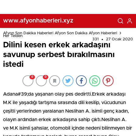
www.afyonhaberleri.xyz
Afyon Son Dakika Haberleri Afyon Son Dakika Afyon Haberleri
Her Telden
331
27 Ocak 2020
Dilini kesen erkek arkadaşını
savunup serbest bırakılmasını
istedi
0
0
Adana#39;da yaşanan olay pes dedirtti.Erkek arkadaşı
M.K ile yaşadığı tartışma sırasında dili kesilip, vücudunun
çeşitli yerlerinden yaralanan Neslihan A. isimli genç kadın,
olayın ardından erkek arkadaşına sahip çıktı.Neslihan A.
ve M.K isimli şahıslar, otomobil içinde nedeni bilinmeyen bir