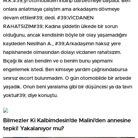
M.K.#39;yı otomobilden indirip darbetmeye başladı. Ben
onlara anlatmaya çalıştım ama arkadaşımı dövmeye
devam ettiler#39; dedi. #39;VİCDANEN
RAHATSIZIM#39; Kadına şiddetin ülkede bir sorun
olduğunu, ancak kendisinin böyle bir olay yaşamadığını
kaydeden Neslihan A., #39;Arkadaşımın haksız yere
hapishanede olmasından dolayı vicdanen rahatsızım.
Bıçağı ilk alan bendim ve o benim bunu yapmamı
engellemek istedi. Ben kimseye yardım çağrısındabursa
sınırsız escort bulunmadım. O gün otomobilde bir arbede
yaşadık. Onun beni yaralama gibi bir düşüncesi ya da tavrı
yoktu#39; diye konuştu.
Bilmezler Ki Kalbimdesin’de Malini’den annesine
tepki! Yakalanıyor mu?