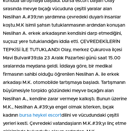
konuda tartışmaya başladı. bursa escort bayan Olay
sırasında mevye bıçağı vücuduna çeşitli yaralar alan
Neslihan A.#39;nın yardımına çevredeki duyarlı insanlar
koştu.M.K isimli şahsın tutuklanmasının ardından konuşan
Neslihan A. erkek arkadaşının kendisini darp etmediğini,
suçsuz yere tutuklandığını iddia etti. ÇEVREDEKİLERİN
TEPKİSİ İLE TUTUKLANDI Olay, merkez Çukurova ilçesi
Mavi Bulvar#39;da 23 Aralık Pazartesi günü saat 15.00
sıralarında meydana geldi. İddiaya göre, bir medikal
firmasının sahibi olduğu öğrenilen Neslihan A. ile erkek
arkadaşı M.K. otomobilde tartışmaya başladı. Tartışmanın
büyümesiyle torpido gözündeki meyve bıçağını alan
Neslihan A., kendine zarar vermeye kalkıştı. Bunun üzerine
M.K., Neslihan A.#39;ya engel olmak isterken, bıçak
kadının
bursa heykel escort
dilini ve vücudundaki çeşitli
yerleri kesti. Çevredeki vatandaşların M.K.#39;yı linç etme