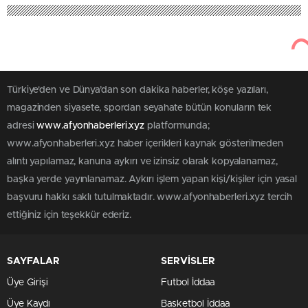
Türkiye'den ve Dünya’dan son dakika haberler, köşe yazıları,
magazinden siyasete, spordan seyahate bütün konuların tek
adresi
www.afyonhaberleri.xyz
platformunda;
www.afyonhaberleri.xyz haber içerikleri kaynak gösterilmeden
alıntı yapılamaz, kanuna aykırı ve izinsiz olarak kopyalanamaz,
başka yerde yayınlanamaz. Aykırı işlem yapan kişi/kişiler için yasal
başvuru hakkı saklı tutulmaktadır. www.afyonhaberleri.xyz tercih
ettiğiniz için teşekkür ederiz.
SAYFALAR
SERVİSLER
Üye Girişi
Futbol İddaa
Üye Kaydı
Basketbol İddaa