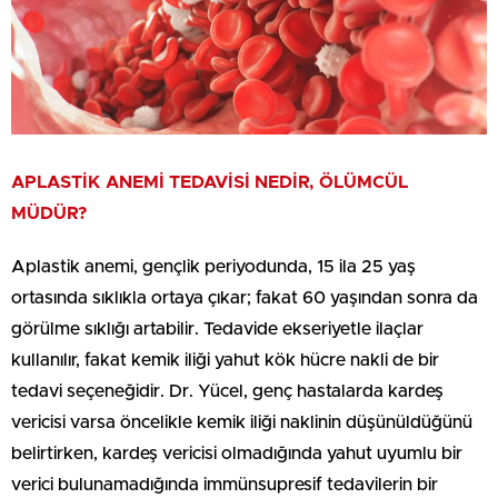
APLASTİK ANEMİ TEDAVİSİ NEDİR, ÖLÜMCÜL
MÜDÜR?
Aplastik anemi, gençlik periyodunda, 15 ila 25 yaş
ortasında sıklıkla ortaya çıkar; fakat 60 yaşından sonra da
görülme sıklığı artabilir. Tedavide ekseriyetle ilaçlar
kullanılır, fakat kemik iliği yahut kök hücre nakli de bir
tedavi seçeneğidir. Dr. Yücel, genç hastalarda kardeş
vericisi varsa öncelikle kemik iliği naklinin düşünüldüğünü
belirtirken, kardeş vericisi olmadığında yahut uyumlu bir
verici bulunamadığında immünsupresif tedavilerin bir