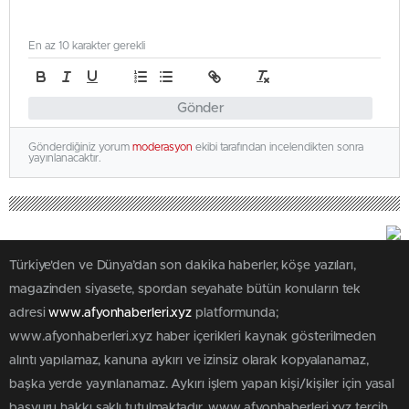
En az 10 karakter gerekli
Gönder
Gönderdiğiniz yorum
moderasyon
ekibi tarafından incelendikten sonra
yayınlanacaktır.
Türkiye'den ve Dünya’dan son dakika haberler, köşe yazıları,
magazinden siyasete, spordan seyahate bütün konuların tek
adresi
www.afyonhaberleri.xyz
platformunda;
www.afyonhaberleri.xyz haber içerikleri kaynak gösterilmeden
alıntı yapılamaz, kanuna aykırı ve izinsiz olarak kopyalanamaz,
başka yerde yayınlanamaz. Aykırı işlem yapan kişi/kişiler için yasal
başvuru hakkı saklı tutulmaktadır. www.afyonhaberleri.xyz tercih