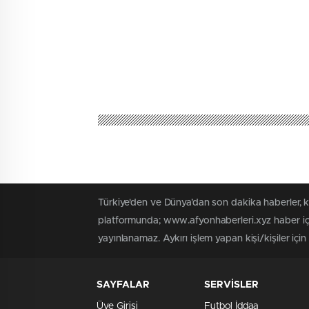
Türkiye'den ve Dünya’dan son dakika haberler, 
platformunda; www.afyonhaberleri.xyz haber içe
yayınlanamaz. Aykırı işlem yapan kişi/kişiler içi
SAYFALAR
SERVİSLER
Üye Girişi
Futbol İddaa