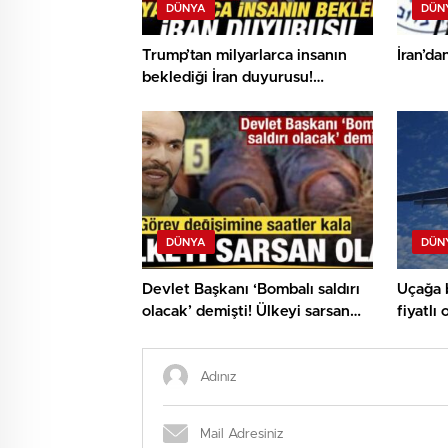
DÜNYA
DÜN
Trump’tan milyarlarca insanın
İran’d
beklediği İran duyurusu!
‘Yakında’ deyip duyuru etti
DÜNYA
DÜN
Devlet Başkanı ‘Bombalı saldırı
Uçağa b
olacak’ demişti! Ülkeyi sarsan
fiyatlı 
olay!