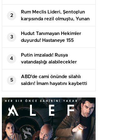
Rum Meclis Lideri, Şentop’un
2
karşısında rezil olmuştu, Yunan
basını isyan etti
Hudut Tanımayan Hekimler
3
duyurdu! Hastaneye 155
meyyit, 357 yaralı getirildi
Putin imzaladı! Rusya
4
vatandaşlığı alabilecekler
ABD’de cami önünde silahlı
5
saldırı! İmam hayatını kaybetti