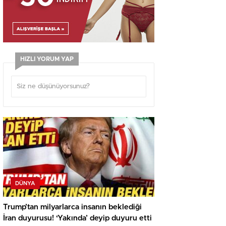
HIZLI YORUM YAP
DÜNYA
Trump’tan milyarlarca insanın beklediği
İran duyurusu! ‘Yakında’ deyip duyuru etti