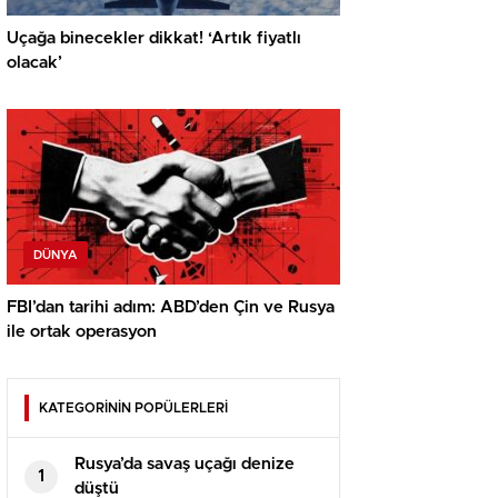
Uçağa binecekler dikkat! ‘Artık fiyatlı
olacak’
DÜNYA
FBI’dan tarihi adım: ABD’den Çin ve Rusya
ile ortak operasyon
KATEGORİNİN POPÜLERLERİ
Rusya’da savaş uçağı denize
1
düştü