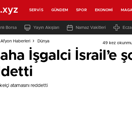
.xyz
SERVIS
GÜNDEM
SPOR
EKONOMI
MAGA
nlı Borsa
Yayın Akışları
Namaz Vakitleri
Ecza
Afyon Haberleri
Dünya
49 kez okunmu
ha İşgalci İsrail’e 
detti