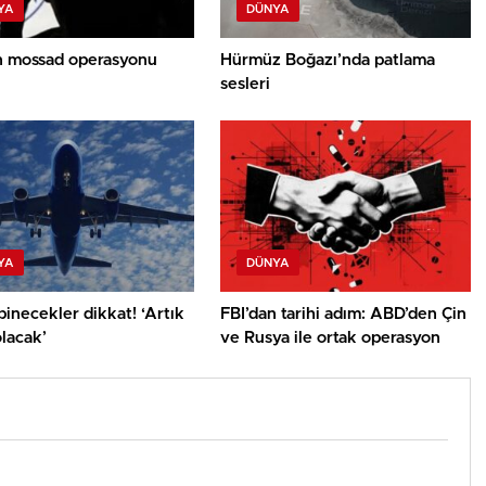
YA
DÜNYA
an mossad operasyonu
Hürmüz Boğazı’nda patlama
sesleri
YA
DÜNYA
inecekler dikkat! ‘Artık
FBI’dan tarihi adım: ABD’den Çin
olacak’
ve Rusya ile ortak operasyon