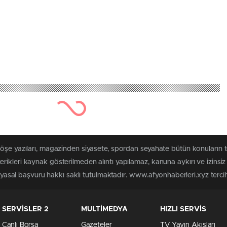
köşe yazıları, magazinden siyasete, spordan seyahate bütün konuların 
rikleri kaynak gösterilmeden alıntı yapılamaz, kanuna aykırı ve izins
n yasal başvuru hakkı saklı tutulmaktadır. www.afyonhaberleri.xyz tercih 
SERVİSLER 2
MULTİMEDYA
HIZLI SERVİS
Canlı Borsa
Gazeteler
TV Yayın Akışları