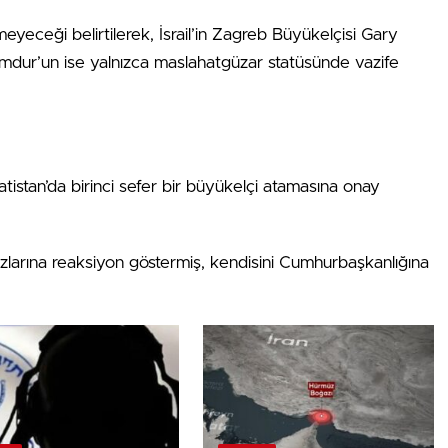
meyeceği belirtilerek, İsrail’in Zagreb Büyükelçisi Gary
Amdur’un ise yalnızca maslahatgüzar statüsünde vazife
istan’da birinci sefer bir büyükelçi atamasına onay
uzlarına reaksiyon göstermiş, kendisini Cumhurbaşkanlığına