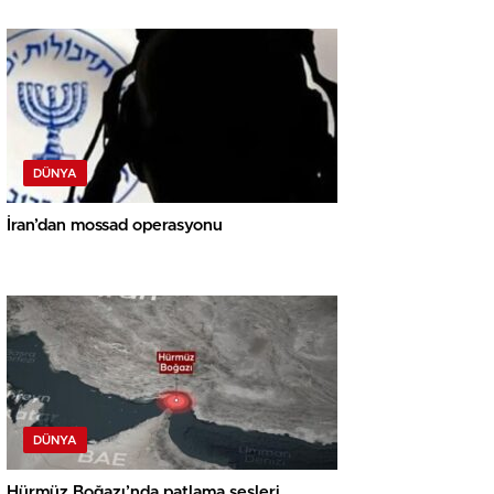
DÜNYA
İran’dan mossad operasyonu
DÜNYA
Hürmüz Boğazı’nda patlama sesleri